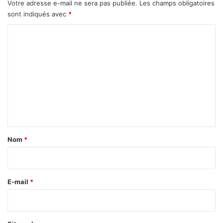
Votre adresse e-mail ne sera pas publiée.
Les champs obligatoires
sont indiqués avec
*
C
o
m
m
e
n
t
a
Nom
*
i
r
e
E-mail
*
*