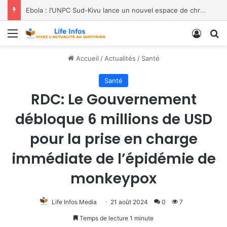
Ebola : l’UNPC Sud-Kivu lance un nouvel espace de chroniques pour renforcer la sensibilisation
Menu
Conne
R
Accueil
/
Actualités
/
Santé
Santé
RDC: Le Gouvernement
débloque 6 millions de USD
pour la prise en charge
immédiate de l’épidémie de
monkeypox
Life Infos Media
21 août 2024
0
7
Temps de lecture 1 minute