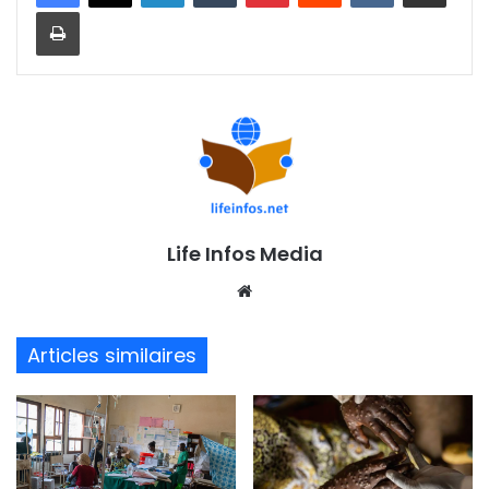
Imprimer
Life Infos Media
We
bsi
te
Articles similaires