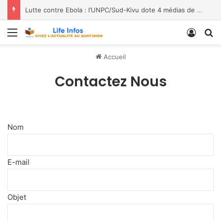
Lutte contre Ebola : l’UNPC/Sud-Kivu dote 4 médias de Bukavu de kits de lavage des mains, les bénéficiaires saluent le geste
Menu
Conne
R
Accueil
Contactez Nous
Nom
E-mail
Objet