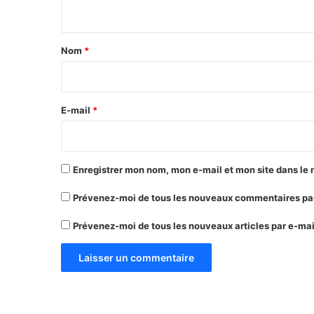
n
t
a
Nom
*
i
r
e
E-mail
*
*
Enregistrer mon nom, mon e-mail et mon site dans le
Prévenez-moi de tous les nouveaux commentaires par
Prévenez-moi de tous les nouveaux articles par e-mai