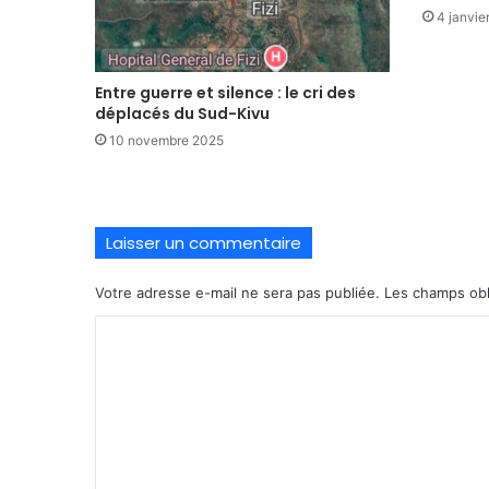
4 janvie
Entre guerre et silence : le cri des
déplacés du Sud-Kivu
10 novembre 2025
Laisser un commentaire
Votre adresse e-mail ne sera pas publiée.
Les champs obl
C
o
m
m
e