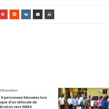
Pinterest
Reddit
VKontakte
Partager par email
Imprimer
 4 personnes blessées lors
aque d’un véhicule de
brobox vers INERA