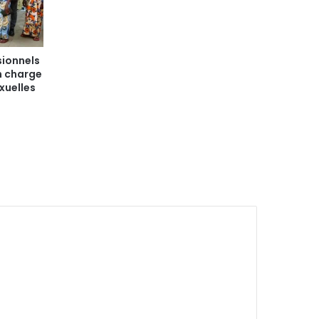
sionnels
n charge
xuelles