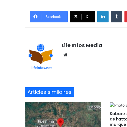
Linkedin
Tumblr
Facebook
X
Life Infos Media
We
bsi
te
Articles similaires
Kabare :
de l’att
marque 