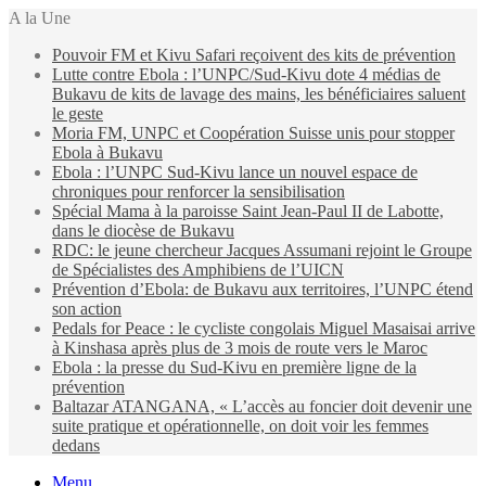
A la Une
Pouvoir FM et Kivu Safari reçoivent des kits de prévention
Lutte contre Ebola : l’UNPC/Sud-Kivu dote 4 médias de
Bukavu de kits de lavage des mains, les bénéficiaires saluent
le geste
Moria FM, UNPC et Coopération Suisse unis pour stopper
Ebola à Bukavu
Ebola : l’UNPC Sud-Kivu lance un nouvel espace de
chroniques pour renforcer la sensibilisation
Spécial Mama à la paroisse Saint Jean-Paul II de Labotte,
dans le diocèse de Bukavu
RDC: le jeune chercheur Jacques Assumani rejoint le Groupe
de Spécialistes des Amphibiens de l’UICN
Prévention d’Ebola: de Bukavu aux territoires, l’UNPC étend
son action
Pedals for Peace : le cycliste congolais Miguel Masaisai arrive
à Kinshasa après plus de 3 mois de route vers le Maroc
Ebola : la presse du Sud-Kivu en première ligne de la
prévention
Baltazar ATANGANA, « L’accès au foncier doit devenir une
suite pratique et opérationnelle, on doit voir les femmes
dedans
Menu