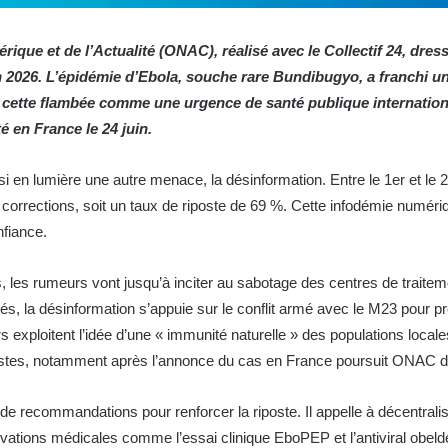
que et de l’Actualité (ONAC), réalisé avec le Collectif 24, dresse
026. L’épidémie d’Ebola, souche rare Bundibugyo, a franchi un 
sé cette flambée comme une
urgence de santé publique internation
 en France le 24 juin.
ssi en lumière une autre menace, la désinformation. Entre le 1er et le 
rections, soit un taux de riposte de 69 %. Cette infodémie numérique, 
nfiance.
as, les rumeurs vont jusqu’à inciter au sabotage des centres de traite
s, la désinformation s’appuie sur le conflit armé avec le M23 pour 
xploitent l’idée d’une « immunité naturelle » des populations locales
istes, notamment après l’annonce du cas en France poursuit ONAC d
e recommandations pour renforcer la riposte. Il appelle à décentral
ovations médicales comme l’essai clinique EboPEP et l’antiviral obel