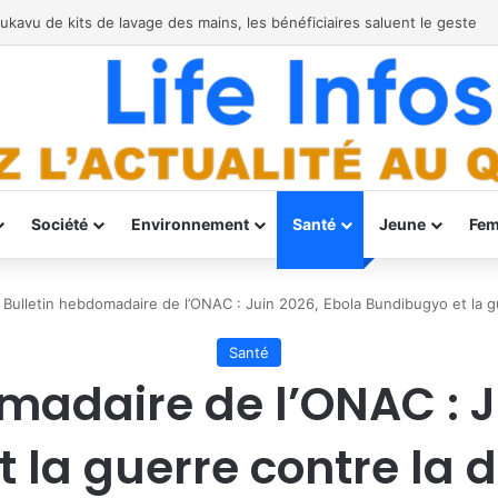
er Ebola à Bukavu
Société
Environnement
Santé
Jeune
Fe
Bulletin hebdomadaire de l’ONAC : Juin 2026, Ebola Bundibugyo et la g
Santé
madaire de l’ONAC : J
 la guerre contre la 