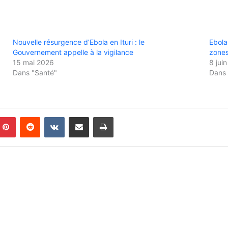
Nouvelle résurgence d’Ebola en Ituri : le
Ebola
Gouvernement appelle à la vigilance
zones
15 mai 2026
8 jui
Dans "Santé"
Dans 
Pinterest
Reddit
VKontakte
Partager par email
Imprimer