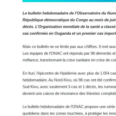
Le bulletin hebdomadaire de l’Observatoire du Numéri
République démocratique du Congo au mois de juin 2
décès
. L’Organisation mondiale de la santé a clas
cas confirmés en Ouganda et un premier cas importé
Mais ce bulletin ne se limite pas aux chiffres. Il met au
Les équipes de l’ONAC ont répondu par 98 démentis et cor
méfiance, transformant la crise sanitaire en crise de co
En Ituri, l’épicentre de l’épidémie avec plus de 1 054 c
hebdomadaire. Au Nord-Kivu, où 98 cas ont été confirmé
Sud-Kivu, avec seulement 3 cas et 1 décès, les rumeurs e
devient une caisse de résonance des théories complot
Le bulletin hebdomadaire de l’ONAC propose une série d
quotidiens dans les zones touchées, à protéger les inn