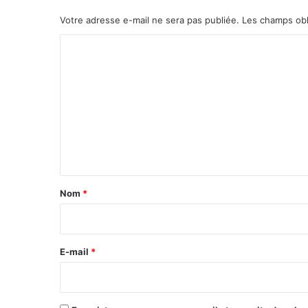
Votre adresse e-mail ne sera pas publiée.
Les champs obl
C
o
m
m
e
n
t
a
Nom
*
i
r
e
E-mail
*
*