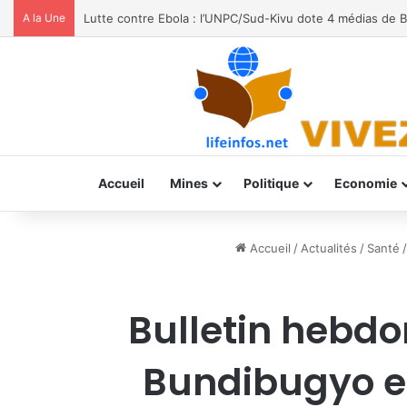
A la Une
Moria FM, UNPC et Coopération Suisse unis pour stopp
Accueil
Mines
Politique
Economie
Accueil
/
Actualités
/
Santé
/
Bulletin hebdo
Bundibugyo et