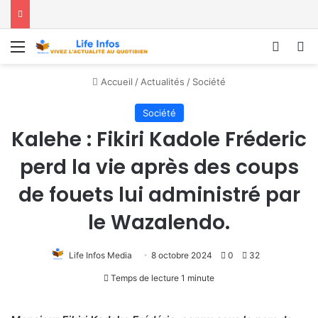
Menu
Conne
R
Accueil
/
Actualités
/
Société
Société
Kalehe : Fikiri Kadole Fréderic
perd la vie après des coups
de fouets lui administré par
le Wazalendo.
Life Infos Media
8 octobre 2024
0
32
Temps de lecture 1 minute