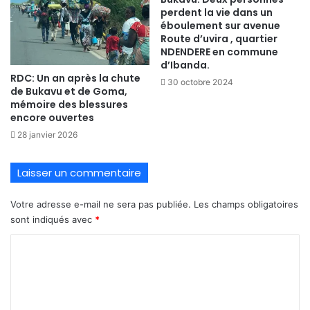
perdent la vie dans un
éboulement sur avenue
Route d’uvira , quartier
NDENDERE en commune
d’Ibanda.
RDC: Un an après la chute
30 octobre 2024
de Bukavu et de Goma,
mémoire des blessures
encore ouvertes
28 janvier 2026
Laisser un commentaire
Votre adresse e-mail ne sera pas publiée.
Les champs obligatoires
sont indiqués avec
*
C
o
m
m