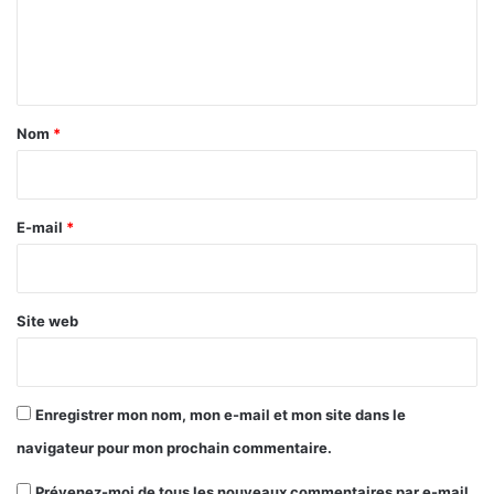
e
n
t
a
Nom
*
i
r
e
E-mail
*
*
Site web
Enregistrer mon nom, mon e-mail et mon site dans le
navigateur pour mon prochain commentaire.
Prévenez-moi de tous les nouveaux commentaires par e-mail.