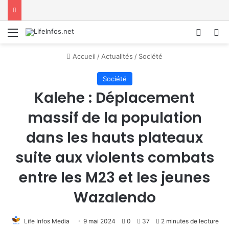
Menu
Conne
R
Accueil
/
Actualités
/
Société
Société
Kalehe : Déplacement
massif de la population
dans les hauts plateaux
suite aux violents combats
entre les M23 et les jeunes
Wazalendo
Life Infos Media
9 mai 2024
0
37
2 minutes de lecture