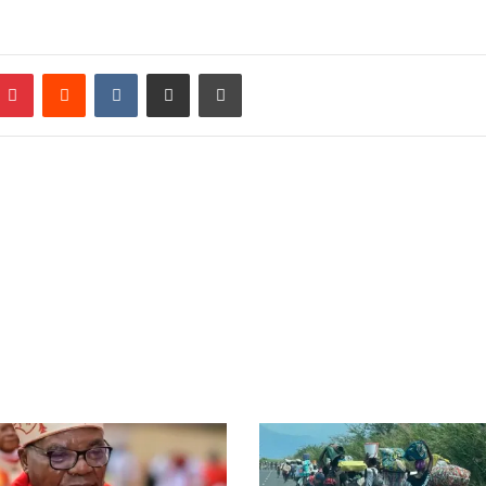
Pinterest
Reddit
VKontakte
Partager par email
Imprimer