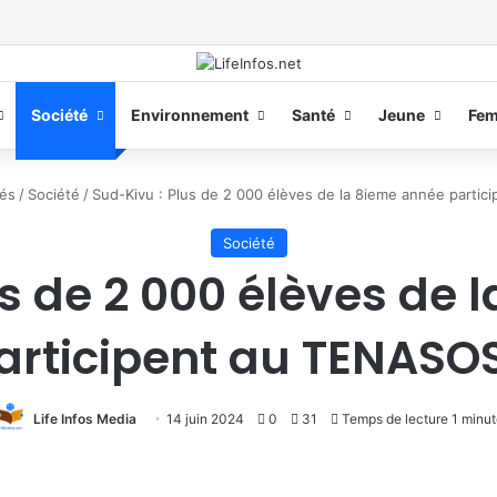
Société
Environnement
Santé
Jeune
Fe
tés
/
Société
/
Sud-Kivu : Plus de 2 000 élèves de la 8ieme année parti
Société
us de 2 000 élèves de 
articipent au TENASO
Life Infos Media
14 juin 2024
0
31
Temps de lecture 1 minu