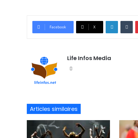
Linkedin
Tumblr
Facebook
X
Life Infos Media
We
bsi
te
Articles similaires