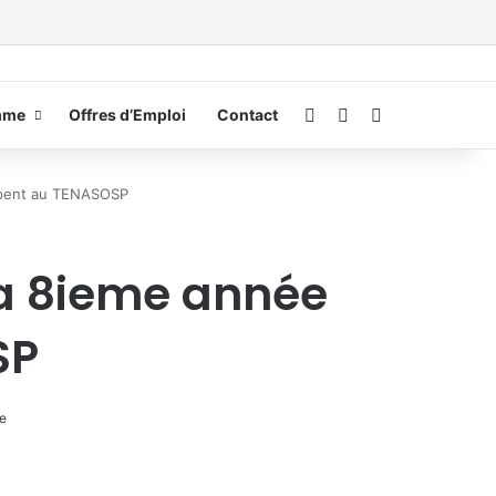
Connexion
Switch skin
Rechercher
mme
Offres d’Emploi
Contact
cipent au TENASOSP
la 8ieme année
SP
te