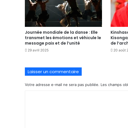
Journée mondiale de la danse : Elle
Kinshas
transmet les émotions et véhicule le
Kisonga,
message paix et de l’unité
de l’arc
29 avril 2025
20 août 
Laisser un commentaire
Votre adresse e-mail ne sera pas publiée.
Les champs obl
C
o
m
m