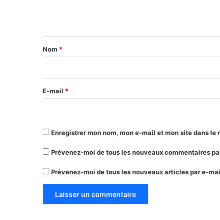
e
n
t
a
Nom
*
i
r
e
E-mail
*
*
Enregistrer mon nom, mon e-mail et mon site dans le
Prévenez-moi de tous les nouveaux commentaires par
Prévenez-moi de tous les nouveaux articles par e-mai