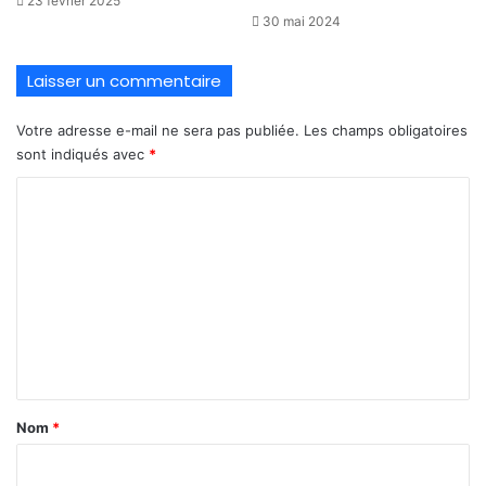
23 février 2025
30 mai 2024
Laisser un commentaire
Votre adresse e-mail ne sera pas publiée.
Les champs obligatoires
sont indiqués avec
*
C
o
m
m
e
n
t
a
Nom
*
i
r