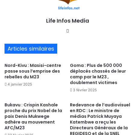
Life Infos Media
We
bsi
te
Articles similaires
Nord-Kivu : Masisi-centre
Goma : Plus de 500 000
passe sous l’emprise des
déplacés chassés de leur
rebelles du M23
camp par le M23 ,
doublement victimes
4 janvier 2025
3 février 2025
Bukavu : Crispin Kashale
Redevance de l’audiovisuel
proche du prix Nobel de la
en RDC : Le ministre de
paix Denis Mukwege
médias Patrick Muyaya
adhère au mouvement
Katembwe a reçu les
AFC/M23
Directeurs Généraux de la
REGIDESO et de la SNEL