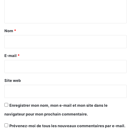
e
n
t
a
Nom
*
i
r
e
E-mail
*
*
Site web
Enregistrer mon nom, mon e-mail et mon site dans le
navigateur pour mon prochain commentaire.
Prévenez-moi de tous les nouveaux commentaires par e-mail.