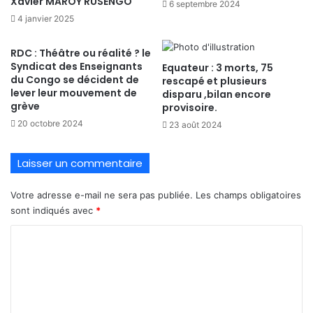
Xavier MAROY RUSENGO
6 septembre 2024
4 janvier 2025
RDC : Théâtre ou réalité ? le
Syndicat des Enseignants
Equateur : 3 morts, 75
du Congo se décident de
rescapé et plusieurs
lever leur mouvement de
disparu ,bilan encore
grève
provisoire.
20 octobre 2024
23 août 2024
Laisser un commentaire
Votre adresse e-mail ne sera pas publiée.
Les champs obligatoires
sont indiqués avec
*
C
o
m
m