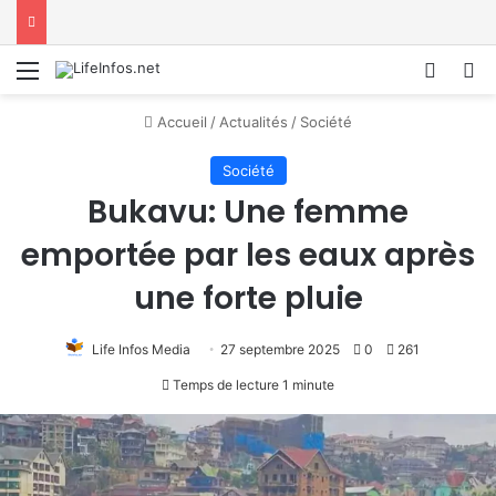
Menu
Conne
R
Accueil
/
Actualités
/
Société
Société
Bukavu: Une femme
emportée par les eaux après
une forte pluie
Life Infos Media
27 septembre 2025
0
261
Temps de lecture 1 minute