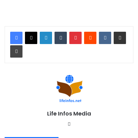
Linkedin
Tumblr
Pinterest
Reddit
VKontakte
Partager par email
Imprimer
Life Infos Media
We
bsi