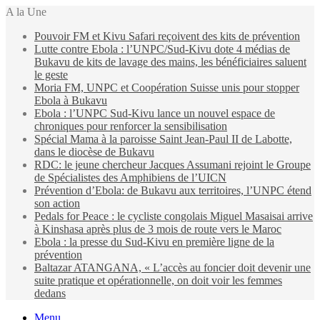
A la Une
Pouvoir FM et Kivu Safari reçoivent des kits de prévention
Lutte contre Ebola : l’UNPC/Sud-Kivu dote 4 médias de
Bukavu de kits de lavage des mains, les bénéficiaires saluent
le geste
Moria FM, UNPC et Coopération Suisse unis pour stopper
Ebola à Bukavu
Ebola : l’UNPC Sud-Kivu lance un nouvel espace de
chroniques pour renforcer la sensibilisation
Spécial Mama à la paroisse Saint Jean-Paul II de Labotte,
dans le diocèse de Bukavu
RDC: le jeune chercheur Jacques Assumani rejoint le Groupe
de Spécialistes des Amphibiens de l’UICN
Prévention d’Ebola: de Bukavu aux territoires, l’UNPC étend
son action
Pedals for Peace : le cycliste congolais Miguel Masaisai arrive
à Kinshasa après plus de 3 mois de route vers le Maroc
Ebola : la presse du Sud-Kivu en première ligne de la
prévention
Baltazar ATANGANA, « L’accès au foncier doit devenir une
suite pratique et opérationnelle, on doit voir les femmes
dedans
Menu