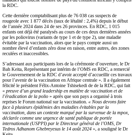
la RDC.
Cette dernière comptabilisant plus de 76 038 cas suspects de
rougeole avec 1 877 décès (taux de létalité : 2,4%) depuis le début
de l’année 2024 dans 24 de ses 26 provinces. En RDC, 1 015
enfants ont déjà été paralysés au cours de ces deux dernières années
par les poliovirus (variants de type 1 et de type 2), une maladie
évitable par la vaccination, alors que le pays compte aussi un
nombre élevé d’enfants zéro dose en raison, entre autres, des zones
reculées et inaccessibles.
S’adressant aux participants lors de la cérémonie d’ouverture, le Dr
Bah Keita, Représentant par intérim de l’OMS en RDC, a remercié
le Gouvernement de la RDC d’avoir accepté d’accueillir ces travaux
pour l’avenir de la vaccination en Afrique centrale ». Il a également
félicité le président Félix-Antoine Tshisekedi de de la RDC, qui fait
«
preuve d’un grand leadership en matière de vaccination et de
l’éradication de la polio
» après que son pays a organisé à trois
reprises le Forum national sur la vaccination.
« Nous devons faire
face à plusieurs épidémies des maladies évitables par la
vaccination, dans un contexte marqué par la survenue de la mpox,
déclarée comme une urgence de santé publique de portée
internationale (USPPI) par le Directeur général de l’OMS, Dr
Tedros Adhanom Ghebreyesus le 14 août 2024
», a souligné le Dr
Keita.