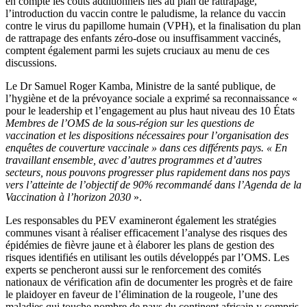
en compte les coûts additionnels liés au plan de rattrapage,
l’introduction du vaccin contre le paludisme, la relance du vaccin
contre le virus du papillome humain (VPH), et la finalisation du plan
de rattrapage des enfants zéro-dose ou insuffisamment vaccinés,
comptent également parmi les sujets cruciaux au menu de ces
discussions.
Le Dr Samuel Roger Kamba, Ministre de la santé publique, de
l’hygiène et de la prévoyance sociale a exprimé sa reconnaissance «
pour le leadership et l’engagement au plus haut niveau des 10 États
Membres de l’OMS de la sous-région sur les questions de
vaccination et les dispositions nécessaires pour l’organisation des
enquêtes de couverture vaccinale » dans ces différents pays. « En
travaillant ensemble, avec d’autres programmes et d’autres
secteurs, nous pouvons progresser plus rapidement dans nos pays
vers l’atteinte de l’objectif de 90% recommandé dans l’Agenda de la
Vaccination à l’horizon 2030
».
Les responsables du PEV examineront également les stratégies
communes visant à réaliser efficacement l’analyse des risques des
épidémies de fièvre jaune et à élaborer les plans de gestion des
risques identifiés en utilisant les outils développés par l’OMS. Les
experts se pencheront aussi sur le renforcement des comités
nationaux de vérification afin de documenter les progrès et de faire
le plaidoyer en faveur de l’élimination de la rougeole, l’une des
maladies qui touche nombre de pays du continent africain y compris