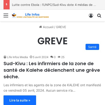
Lutte contre Ebola : l’UNPC/Sud-Kivu dote 4 médias de Bukavu de kits de lavage des mains, les bénéficiaires saluent le geste
Menu
Conne
R
Accueil
/
GREVE
GREVE
Santé
Life Infos Media
5 avril 2024
0
25
Sud-Kivu : Les infirmiers de la zone de
santé de Kalehe déclenchent une grève
sèche.
Les infirmiers et les agents de la zone de KALEHE ont manifesté
ce vendredi 05 avril, 2024. Aucun service n’a…
Lire la suite »