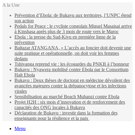
A la Une
Prévention d’Ebola: de Bukavu aux territoires, l’UNPC étend
son action
Pedals for Peace : le cycliste congolais Miguel Masaisai arrive
à Kinshasa après plus de 3 mois de route vers le Maroc
Ebola : la presse du Sud-Kivu en première ligne de la
prévention
Baltazar ATANGANA, « L’accès au foncier doit devenir une
suite pratique et opérationnelle, on doit voir les femmes
dedans
Tshivanga reprend vie : les écogardes du PNKB à l’honneur
Bukavu : Nyawera mobilisé contre Ebola par le Consortium
Halt Ebola
Bukavu : Deux thèses de doctorat en médecine dévoilent des
avancées majeures contre la drépanocytose et les infections
virales
Sensibilisation au marché Beach Muhanzi contre Ebola
Projet H2H : six mois d’innovation et de renforcement des
capacités des ONG locales à Bukavu
Déclaration de Bukavu : investir dans la formation des
enseignants pour la résilience et la paix
Menu