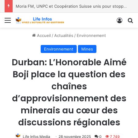
Moria FM, UNPC et Coopération Suisse unis pour stopper Ebola à Bukavu
Menu
Conne
R
Accueil
/
Actualités
/
Environnement
Environnement
Mines
Durban: L’Honorable Aimé
Boji place la question des
chaînes
d’approvisionnement des
minerais au cœur des
discussions régionales
Life Infos Media
28 novembre 2025
0
7 749