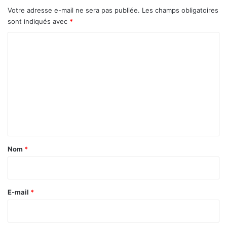
Votre adresse e-mail ne sera pas publiée.
Les champs obligatoires
sont indiqués avec
*
C
o
m
m
e
n
t
a
Nom
*
i
r
e
E-mail
*
*