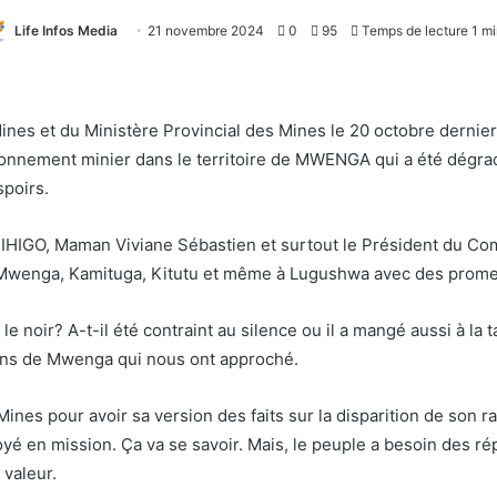
Life Infos Media
21 novembre 2024
0
95
Temps de lecture 1 mi
nes et du Ministère Provincial des Mines le 20 octobre dernier 
vironnement minier dans le territoire de MWENGA qui a été dégr
spoirs.
MIHIGO, Maman Viviane Sébastien et surtout le Président du Co
 à Mwenga, Kamituga, Kitutu et même à Lugushwa avec des promes
le noir? A-t-il été contraint au silence ou il a mangé aussi à la 
ions de Mwenga qui nous ont approché.
ines pour avoir sa version des faits sur la disparition de son r
voyé en mission. Ça va se savoir. Mais, le peuple a besoin des 
 valeur.