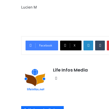
Lucien M
Linkedin
Tumblr
Facebook
X
Life Infos Media
We
bsi
te