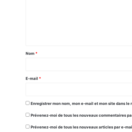
m
m
e
n
t
a
Nom
*
i
r
e
E-mail
*
*
Enregistrer mon nom, mon e-mail et mon site dans le
Prévenez-moi de tous les nouveaux commentaires par
Prévenez-moi de tous les nouveaux articles par e-mai