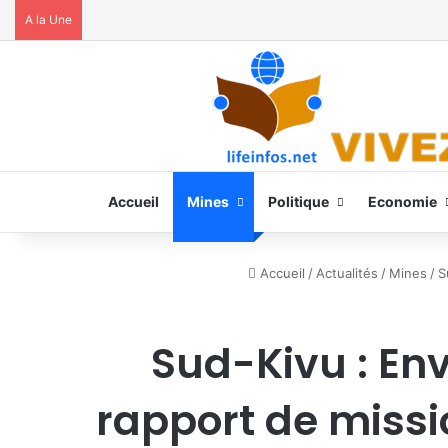
A la Une
Accueil
Mines
Politique
Economie
Accueil
/
Actualités
/
Mines
/
S
Sud-Kivu : En
rapport de miss