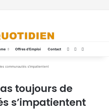
Connexion
Switch skin
Rechercher
mme
Offres d’Emploi
Contact
t les communautés s’impatientent
as toujours de
s s’impatientent