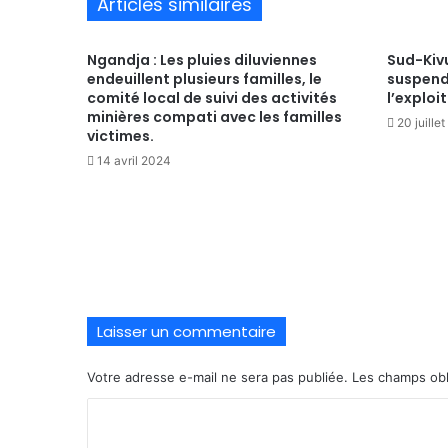
Articles similaires
Ngandja : Les pluies diluviennes
Sud-Kivu
endeuillent plusieurs familles, le
suspend 
comité local de suivi des activités
l’exploi
minières compati avec les familles
20 juille
victimes.
14 avril 2024
Laisser un commentaire
Votre adresse e-mail ne sera pas publiée.
Les champs obl
C
o