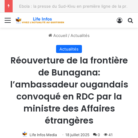
Ebola : la presse du Sud-Kivu en première ligne de la prévention
Menu
Conne
R
Accueil
/
Actualités
Actualités
Réouverture de la frontière
de Bunagana:
l’ambassadeur ougandais
convoqué en RDC par la
ministre des Affaires
étrangères
Life Infos Media
18 juillet 2025
0
41