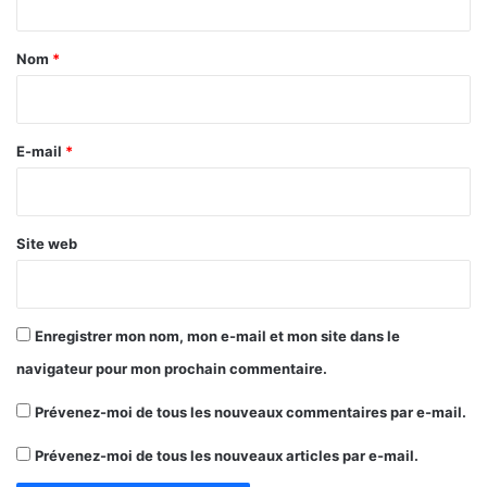
t
a
Nom
*
i
r
e
E-mail
*
*
Site web
Enregistrer mon nom, mon e-mail et mon site dans le
navigateur pour mon prochain commentaire.
Prévenez-moi de tous les nouveaux commentaires par e-mail.
Prévenez-moi de tous les nouveaux articles par e-mail.