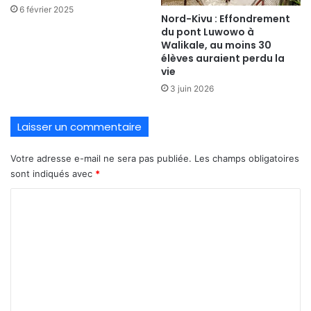
6 février 2025
Nord-Kivu : Effondrement
du pont Luwowo à
Walikale, au moins 30
élèves auraient perdu la
vie
3 juin 2026
Laisser un commentaire
Votre adresse e-mail ne sera pas publiée.
Les champs obligatoires
sont indiqués avec
*
C
o
m
m
e
n