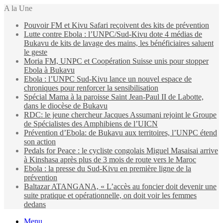
A la Une
Pouvoir FM et Kivu Safari reçoivent des kits de prévention
Lutte contre Ebola : l’UNPC/Sud-Kivu dote 4 médias de
Bukavu de kits de lavage des mains, les bénéficiaires saluent
le geste
Moria FM, UNPC et Coopération Suisse unis pour stopper
Ebola à Bukavu
Ebola : l’UNPC Sud-Kivu lance un nouvel espace de
chroniques pour renforcer la sensibilisation
Spécial Mama à la paroisse Saint Jean-Paul II de Labotte,
dans le diocèse de Bukavu
RDC: le jeune chercheur Jacques Assumani rejoint le Groupe
de Spécialistes des Amphibiens de l’UICN
Prévention d’Ebola: de Bukavu aux territoires, l’UNPC étend
son action
Pedals for Peace : le cycliste congolais Miguel Masaisai arrive
à Kinshasa après plus de 3 mois de route vers le Maroc
Ebola : la presse du Sud-Kivu en première ligne de la
prévention
Baltazar ATANGANA, « L’accès au foncier doit devenir une
suite pratique et opérationnelle, on doit voir les femmes
dedans
Menu