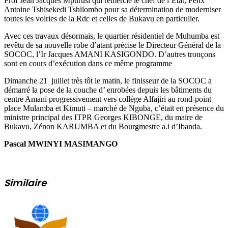
Prof Jean Jacques Mpurusi qui remercie le chef de l’Etat, Félix
Antoine Tshisekedi Tshilombo pour sa détermination de moderniser
toutes les voiries de la Rdc et celles de Bukavu en particulier.
Avec ces travaux désormais, le quartier résidentiel de Muhumba est
revêtu de sa nouvelle robe d’atant précise le Directeur Général de la
SOCOC, l’Ir Jacques AMANI KASIGONDO. D’autres tronçons
sont en cours d’exécution dans ce même programme
Dimanche 21 juillet très tôt le matin, le finisseur de la SOCOC a
démarré la pose de la couche d’ enrobées depuis les bâtiments du
centre Amani progressivement vers collège Alfajiri au rond-point
place Mulamba et Kimuti – marché de Nguba, c’était en présence du
ministre principal des ITPR Georges KIBONGE, du maire de
Bukavu, Zénon KARUMBA et du Bourgmestre a.i d’Ibanda.
Pascal MWINYI MASIMANGO
Similaire