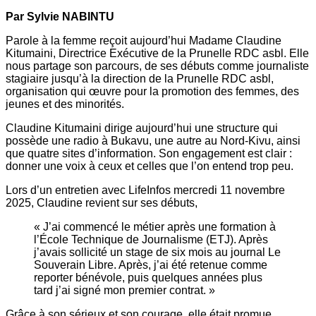
Par Sylvie NABINTU
Parole à la femme reçoit aujourd’hui Madame Claudine
Kitumaini, Directrice Exécutive de la Prunelle RDC asbl. Elle
nous partage son parcours, de ses débuts comme journaliste
stagiaire jusqu’à la direction de la Prunelle RDC asbl,
organisation qui œuvre pour la promotion des femmes, des
jeunes et des minorités.
Claudine Kitumaini dirige aujourd’hui une structure qui
possède une radio à Bukavu, une autre au Nord-Kivu, ainsi
que quatre sites d’information. Son engagement est clair :
donner une voix à ceux et celles que l’on entend trop peu.
Lors d’un entretien avec LifeInfos mercredi 11 novembre
2025, Claudine revient sur ses débuts,
« J’ai commencé le métier après une formation à
l’École Technique de Journalisme (ETJ). Après
j’avais sollicité un stage de six mois au journal Le
Souverain Libre. Après, j’ai été retenue comme
reporter bénévole, puis quelques années plus
tard j’ai signé mon premier contrat. »
Grâce à son sérieux et son courage, elle était promue