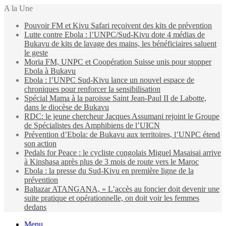
A la Une
Pouvoir FM et Kivu Safari reçoivent des kits de prévention
Lutte contre Ebola : l’UNPC/Sud-Kivu dote 4 médias de
Bukavu de kits de lavage des mains, les bénéficiaires saluent
le geste
Moria FM, UNPC et Coopération Suisse unis pour stopper
Ebola à Bukavu
Ebola : l’UNPC Sud-Kivu lance un nouvel espace de
chroniques pour renforcer la sensibilisation
Spécial Mama à la paroisse Saint Jean-Paul II de Labotte,
dans le diocèse de Bukavu
RDC: le jeune chercheur Jacques Assumani rejoint le Groupe
de Spécialistes des Amphibiens de l’UICN
Prévention d’Ebola: de Bukavu aux territoires, l’UNPC étend
son action
Pedals for Peace : le cycliste congolais Miguel Masaisai arrive
à Kinshasa après plus de 3 mois de route vers le Maroc
Ebola : la presse du Sud-Kivu en première ligne de la
prévention
Baltazar ATANGANA, « L’accès au foncier doit devenir une
suite pratique et opérationnelle, on doit voir les femmes
dedans
Menu