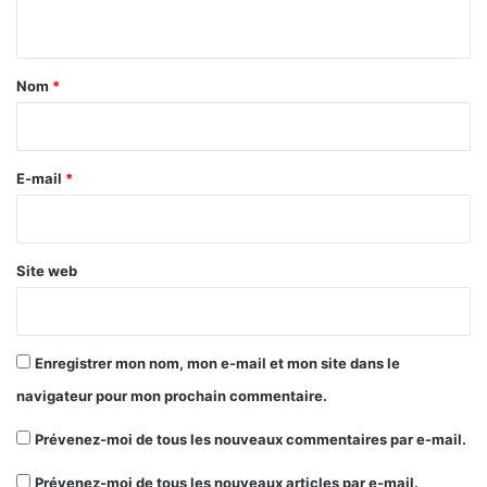
n
t
a
Nom
*
i
r
e
E-mail
*
*
Site web
Enregistrer mon nom, mon e-mail et mon site dans le
navigateur pour mon prochain commentaire.
Prévenez-moi de tous les nouveaux commentaires par e-mail.
Prévenez-moi de tous les nouveaux articles par e-mail.