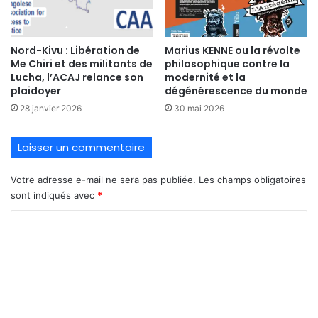
Nord-Kivu : Libération de
Marius KENNE ou la révolte
Me Chiri et des militants de
philosophique contre la
Lucha, l’ACAJ relance son
modernité et la
plaidoyer
dégénérescence du monde
28 janvier 2026
30 mai 2026
Laisser un commentaire
Votre adresse e-mail ne sera pas publiée.
Les champs obligatoires
sont indiqués avec
*
C
o
m
m
e