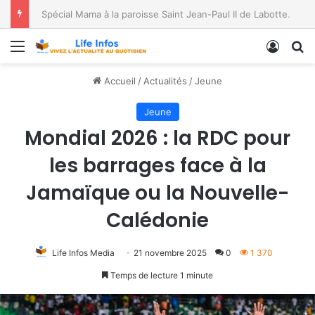
Spécial Mama à la paroisse Saint Jean-Paul II de Labotte, dans le diocèse de Bukavu
Menu
Conne
R
Accueil
/
Actualités
/
Jeune
Jeune
Mondial 2026 : la RDC pour
les barrages face à la
Jamaïque ou la Nouvelle-
Calédonie
Life Infos Media
21 novembre 2025
0
1 370
Temps de lecture 1 minute