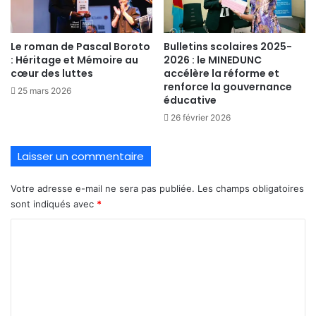
Le roman de Pascal Boroto
Bulletins scolaires 2025-
: Héritage et Mémoire au
2026 : le MINEDUNC
cœur des luttes
accélère la réforme et
renforce la gouvernance
25 mars 2026
éducative
26 février 2026
Laisser un commentaire
Votre adresse e-mail ne sera pas publiée.
Les champs obligatoires
sont indiqués avec
*
C
o
m
m
e