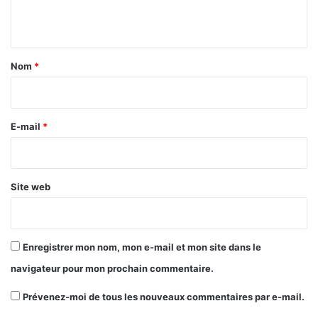
n
t
a
Nom
*
i
r
e
E-mail
*
*
Site web
Enregistrer mon nom, mon e-mail et mon site dans le
navigateur pour mon prochain commentaire.
Prévenez-moi de tous les nouveaux commentaires par e-mail.