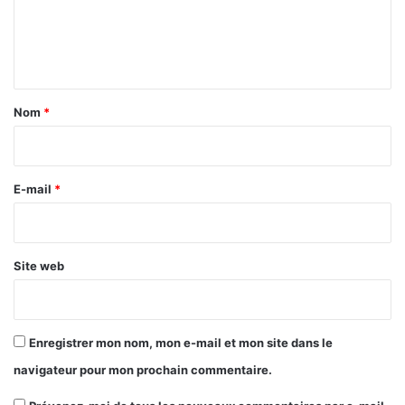
e
n
t
a
Nom
*
i
r
e
E-mail
*
*
Site web
Enregistrer mon nom, mon e-mail et mon site dans le
navigateur pour mon prochain commentaire.