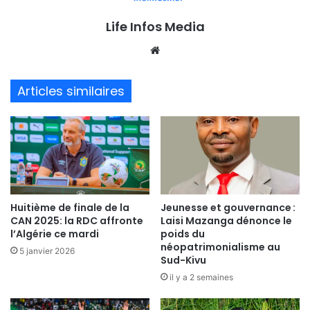
Life Infos Media
We
bsi
te
Articles similaires
Huitième de finale de la
Jeunesse et gouvernance :
CAN 2025: la RDC affronte
Laisi Mazanga dénonce le
l’Algérie ce mardi
poids du
néopatrimonialisme au
5 janvier 2026
Sud-Kivu
il y a 2 semaines