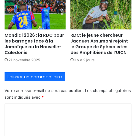
Mondial 2026 : la RDC pour
RDC: le jeune chercheur
les barrages face à la
Jacques Assumani rejoint
Jamaïque ou la Nouvelle-
le Groupe de Spécialistes
Calédonie
des Amphibiens de l’UICN
21 novembre 2025
il y a 2 jours
Laisser un commentaire
Votre adresse e-mail ne sera pas publiée.
Les champs obligatoires
sont indiqués avec
*
C
o
m
m