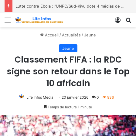
Moria FM, UNPC et Coopération Suisse unis pour stopper Ebola à Bukavu
Menu
Conne
R
Accueil
/
Actualités
/
Jeune
Jeune
Classement FIFA : la RDC
signe son retour dans le Top
10 africain
Life Infos Media
20 janvier 2026
0
936
Temps de lecture 1 minute