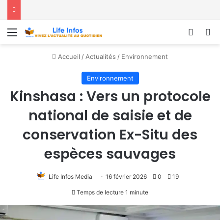
Menu
Conne
R
Accueil
/
Actualités
/
Environnement
Environnement
Kinshasa : Vers un protocole
national de saisie et de
conservation Ex-Situ des
espèces sauvages
Life Infos Media
16 février 2026
0
19
Temps de lecture 1 minute