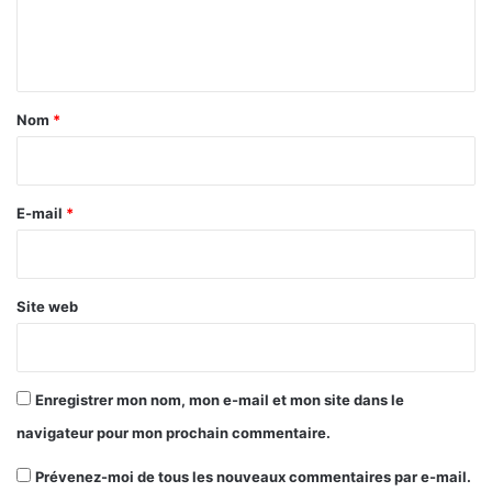
e
n
t
a
Nom
*
i
r
e
E-mail
*
*
Site web
Enregistrer mon nom, mon e-mail et mon site dans le
navigateur pour mon prochain commentaire.
Prévenez-moi de tous les nouveaux commentaires par e-mail.