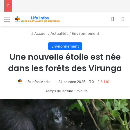
Menu
Conne
R
Accueil
/
Actualités
/
Environnement
Environnement
Une nouvelle étoile est née
dans les forêts des Virunga
Life Infos Media
24 octobre 2025
0
3 110
Temps de lecture 1 minute