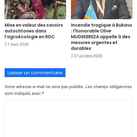
Mise en valeur des savoirs
Incendie tragique à Bukavu
autochtones dans
: l’honorable Olive
l’agroécologie en RDC
MUDEKEREZA appelle à des
mesures urgentes et
1 mars 2026
durables
27 octobre 2025
Laisser un commentaire
Votre adresse e-mail ne sera pas publiée.
Les champs obligatoires
sont indiqués avec
*
C
o
m
m