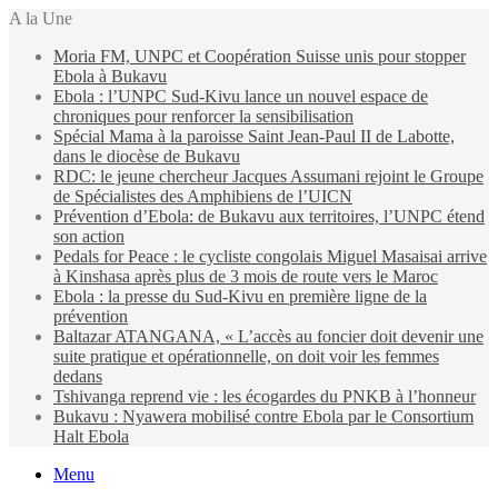
A la Une
Moria FM, UNPC et Coopération Suisse unis pour stopper
Ebola à Bukavu
Ebola : l’UNPC Sud-Kivu lance un nouvel espace de
chroniques pour renforcer la sensibilisation
Spécial Mama à la paroisse Saint Jean-Paul II de Labotte,
dans le diocèse de Bukavu
RDC: le jeune chercheur Jacques Assumani rejoint le Groupe
de Spécialistes des Amphibiens de l’UICN
Prévention d’Ebola: de Bukavu aux territoires, l’UNPC étend
son action
Pedals for Peace : le cycliste congolais Miguel Masaisai arrive
à Kinshasa après plus de 3 mois de route vers le Maroc
Ebola : la presse du Sud-Kivu en première ligne de la
prévention
Baltazar ATANGANA, « L’accès au foncier doit devenir une
suite pratique et opérationnelle, on doit voir les femmes
dedans
Tshivanga reprend vie : les écogardes du PNKB à l’honneur
Bukavu : Nyawera mobilisé contre Ebola par le Consortium
Halt Ebola
Menu