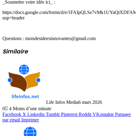
_Soumettre votre idée ici_ :
https://docs.google.com/forms/d/e/1FAIpQLSe7vMk1UYaQtXDFA
usp=header
Questions : moisdesideesinnovantes@gmail.com
Similaire
Life Infos Media
6 mars 2026
0
4
Moins d’une minute
Facebook
X
Linkedin
Tumblr
Pinterest
Reddit
VKontakte
Partager
par email
Imprimer