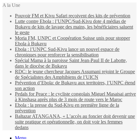
A la Une
Pouvoir FM et Kivu Safari reçoivent des kits de prévention
Lutte contre Ebola : l’UNPC/Sud-Kivu dote 4 médias de
Bukavu de kits de lavage des mains, les bénéficiaires saluent
le geste
Moria FM, UNPC et Coopération Suisse unis pour stopper
Ebola à Bukavu
Ebola : l’UNPC Sud-Kivu lance un nouvel espace de
chroniques pour renforcer la sensibilisation
Spécial Mama à la paroisse Saint Jean-Paul II de Labotte,
dans le diocèse de Bukavu
RDC: le jeune chercheur Jacques Assumani rejoint le Groupe
de Spécialistes des Amphibiens de l’UICN
Prévention d’Ebola: de Bukavu aux territoires, l’UNPC étend
son action
Pedals for Peace : le cycliste congolais Miguel Masaisai arrive
à Kinshasa après plus de 3 mois de route vers le Maroc
Ebola : la presse du Sud-Kivu en première ligne de la
prévention
Baltazar ATANGANA, « L’accès au foncier doit devenir une
suite pratique et opérationnelle, on doit voir les femmes
dedans
Menu