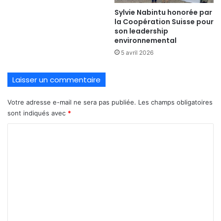
Sylvie Nabintu honorée par
la Coopération Suisse pour
son leadership
environnemental
5 avril 2026
Laisser un commentaire
Votre adresse e-mail ne sera pas publiée.
Les champs obligatoires
sont indiqués avec
*
C
o
m
m
e
n
t