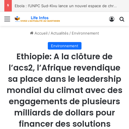
Spécial Mama à la paroisse Saint Jean-Paul II de Labotte, dans le diocèse de Bukavu
Menu
Conne
R
Accueil
/
Actualités
/
Environnement
Environnement
Ethiopie: A la clôture de
l’acs2, l’Afrique revendique
sa place dans le leadership
mondial du climat avec des
engagements de plusieurs
milliards de dollars pour
financer des solutions