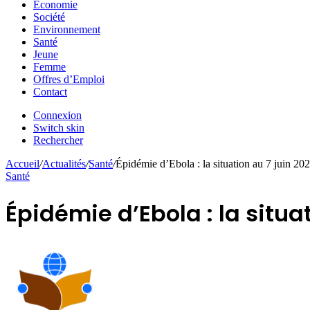
Economie
Société
Environnement
Santé
Jeune
Femme
Offres d’Emploi
Contact
Connexion
Switch skin
Rechercher
Accueil
/
Actualités
/
Santé
/
Épidémie d’Ebola : la situation au 7 juin 20
Santé
Épidémie d’Ebola : la situa