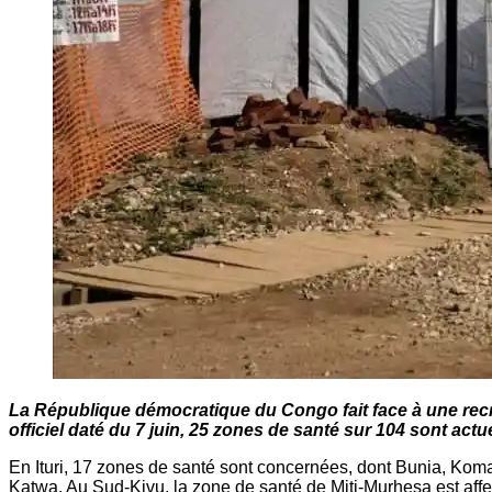
La République démocratique du Congo fait face à une recru
officiel daté du 7 juin, 25 zones de santé sur 104 sont act
En Ituri, 17 zones de santé sont concernées, dont Bunia, K
Katwa. Au Sud-Kivu, la zone de santé de Miti-Murhesa est affe