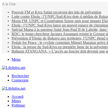
A la Une
Pouvoir FM et Kivu Safari reçoivent des kits de prévention
Lutte contre Ebola : l’UNPC/Sud-Kivu dote 4 médias de Bukavu d
Moria FM, UNPC et Coopération Suisse unis pour stopper Eb
Ebola : l’UNPC Sud-Kivu lance un nouvel espace de chroniques 
Spécial Mama à la paroisse Saint Jean-Paul II de Labotte, dans
RDC: le jeune chercheur Jacques Assumani rejoint le Groupe d
Prévention d’Ebola: de Bukavu aux territoires, l’UNPC étend s
Pedals for Peace : le cycliste congolais Miguel Masaisai arrive
Ebola : la presse du Sud-Kivu en première ligne de la préventi
Baltazar ATANGANA, « L’accès au foncier doit devenir une suit
Menu
Rechercher
Connexion
Accueil
Mines
Politique