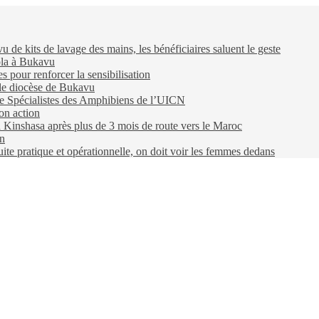
e kits de lavage des mains, les bénéficiaires saluent le geste
ola à Bukavu
pour renforcer la sensibilisation
 le diocèse de Bukavu
e Spécialistes des Amphibiens de l’UICN
on action
 à Kinshasa après plus de 3 mois de route vers le Maroc
on
e pratique et opérationnelle, on doit voir les femmes dedans