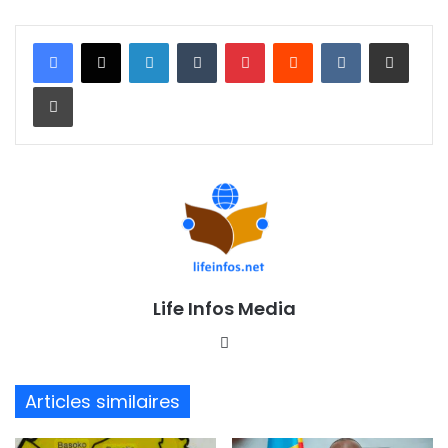
Linkedin
Tumblr
Pinterest
Reddit
VKontakte
Partager par email
Imprimer
Life Infos Media
We
bsi
te
Articles similaires