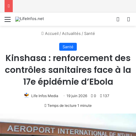
Menu
Conne
R
Accueil
/
Actualités
/
Santé
Santé
Kinshasa : renforcement des
contrôles sanitaires face à la
17e épidémie d’Ebola
Life Infos Media
19 juin 2026
0
137
Temps de lecture 1 minute