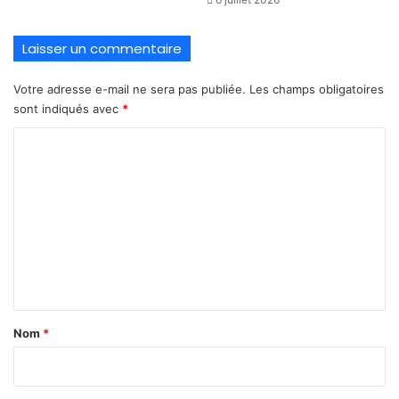
Laisser un commentaire
Votre adresse e-mail ne sera pas publiée.
Les champs obligatoires
sont indiqués avec
*
C
o
m
m
e
n
t
a
Nom
*
i
r