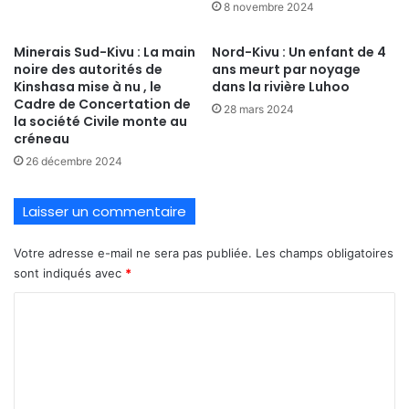
8 novembre 2024
Minerais Sud-Kivu : La main
Nord-Kivu : Un enfant de 4
noire des autorités de
ans meurt par noyage
Kinshasa mise à nu , le
dans la rivière Luhoo
Cadre de Concertation de
28 mars 2024
la société Civile monte au
créneau
26 décembre 2024
Laisser un commentaire
Votre adresse e-mail ne sera pas publiée.
Les champs obligatoires
sont indiqués avec
*
C
o
m
m