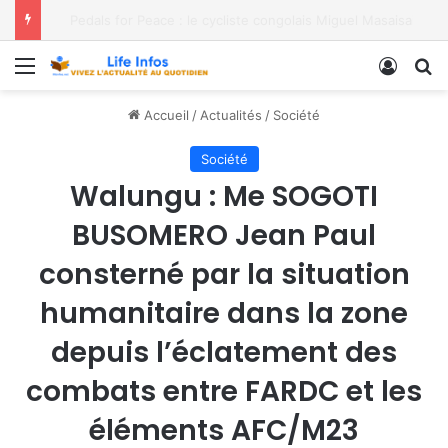
Ebola : la presse du Sud-Kivu en première ligne de la prévention
Menu
Conne
R
Accueil
/
Actualités
/
Société
Société
Walungu : Me SOGOTI
BUSOMERO Jean Paul
consterné par la situation
humanitaire dans la zone
depuis l’éclatement des
combats entre FARDC et les
éléments AFC/M23