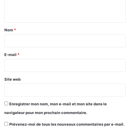
e
n
t
a
Nom
*
i
r
e
E-mail
*
*
Site web
Enregistrer mon nom, mon e-mail et mon site dans le
navigateur pour mon prochain commentaire.
Prévenez-moi de tous les nouveaux commentaires par e-mail.