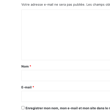
Votre adresse e-mail ne sera pas publiée.
Les champs obl
C
o
m
m
e
n
t
a
Nom
*
i
r
e
E-mail
*
*
Enregistrer mon nom, mon e-mail et mon site dans le