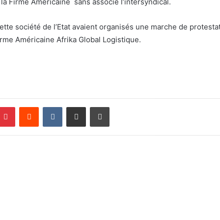
 la Firme Américaine sans associé l’intersyndical.
ette société de l’Etat avaient organisés une marche de protesta
irme Américaine Afrika Global Logistique.
Pinterest
Reddit
VKontakte
Partager par email
Imprimer