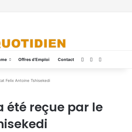
Connexion
Switch skin
Rechercher
mme
Offres d’Emploi
Contact
tat Felix Antoine Tshisekedi
 été reçue par le
shisekedi