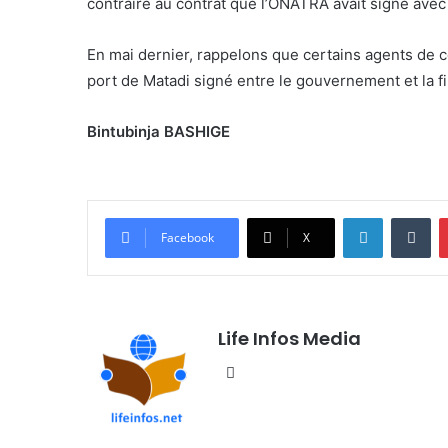
contraire au contrat que l’ONATRA avait signé avec
En mai dernier, rappelons que certains agents de c
port de Matadi signé entre le gouvernement et la f
Bintubinja BASHIGE
Linkedin
Tumblr
Facebook
X
Life Infos Media
We
bsi
te