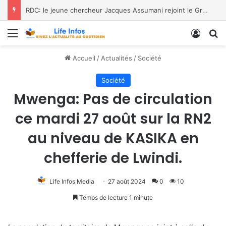
RDC: le jeune chercheur Jacques Assumani rejoint le Groupe de Spécialistes des Amphibiens de l’UICN
Menu
Conne
R
Accueil
/
Actualités
/
Société
Société
Mwenga: Pas de circulation
ce mardi 27 août sur la RN2
au niveau de KASIKA en
chefferie de Lwindi.
Life Infos Media
27 août 2024
0
10
Temps de lecture 1 minute