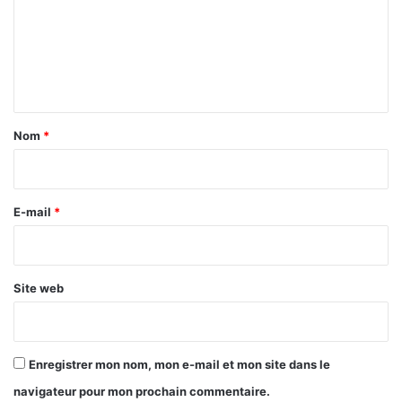
m
e
n
t
a
Nom
*
i
r
e
E-mail
*
*
Site web
Enregistrer mon nom, mon e-mail et mon site dans le
navigateur pour mon prochain commentaire.