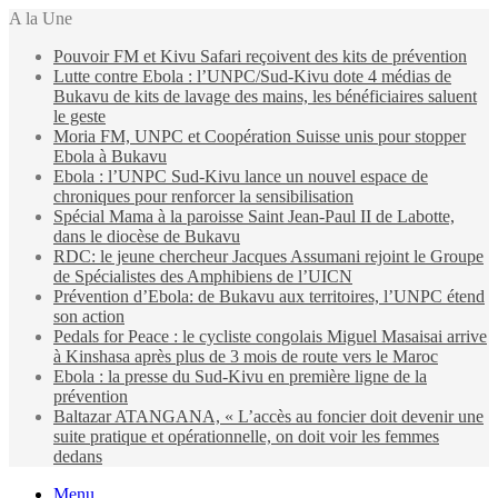
A la Une
Pouvoir FM et Kivu Safari reçoivent des kits de prévention
Lutte contre Ebola : l’UNPC/Sud-Kivu dote 4 médias de
Bukavu de kits de lavage des mains, les bénéficiaires saluent
le geste
Moria FM, UNPC et Coopération Suisse unis pour stopper
Ebola à Bukavu
Ebola : l’UNPC Sud-Kivu lance un nouvel espace de
chroniques pour renforcer la sensibilisation
Spécial Mama à la paroisse Saint Jean-Paul II de Labotte,
dans le diocèse de Bukavu
RDC: le jeune chercheur Jacques Assumani rejoint le Groupe
de Spécialistes des Amphibiens de l’UICN
Prévention d’Ebola: de Bukavu aux territoires, l’UNPC étend
son action
Pedals for Peace : le cycliste congolais Miguel Masaisai arrive
à Kinshasa après plus de 3 mois de route vers le Maroc
Ebola : la presse du Sud-Kivu en première ligne de la
prévention
Baltazar ATANGANA, « L’accès au foncier doit devenir une
suite pratique et opérationnelle, on doit voir les femmes
dedans
Menu