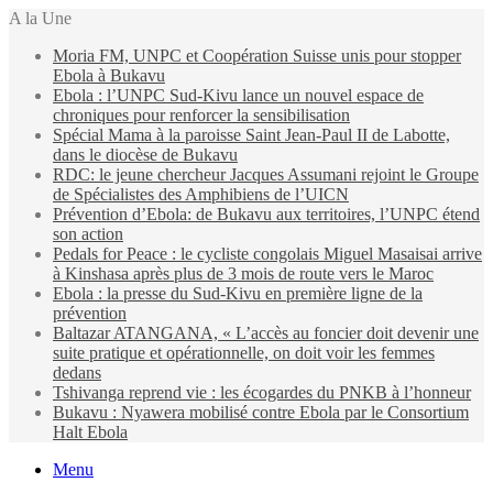
A la Une
Moria FM, UNPC et Coopération Suisse unis pour stopper
Ebola à Bukavu
Ebola : l’UNPC Sud-Kivu lance un nouvel espace de
chroniques pour renforcer la sensibilisation
Spécial Mama à la paroisse Saint Jean-Paul II de Labotte,
dans le diocèse de Bukavu
RDC: le jeune chercheur Jacques Assumani rejoint le Groupe
de Spécialistes des Amphibiens de l’UICN
Prévention d’Ebola: de Bukavu aux territoires, l’UNPC étend
son action
Pedals for Peace : le cycliste congolais Miguel Masaisai arrive
à Kinshasa après plus de 3 mois de route vers le Maroc
Ebola : la presse du Sud-Kivu en première ligne de la
prévention
Baltazar ATANGANA, « L’accès au foncier doit devenir une
suite pratique et opérationnelle, on doit voir les femmes
dedans
Tshivanga reprend vie : les écogardes du PNKB à l’honneur
Bukavu : Nyawera mobilisé contre Ebola par le Consortium
Halt Ebola
Menu