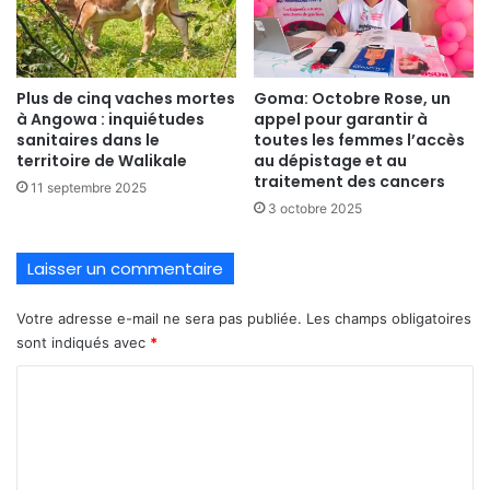
Plus de cinq vaches mortes
Goma: Octobre Rose, un
à Angowa : inquiétudes
appel pour garantir à
sanitaires dans le
toutes les femmes l’accès
territoire de Walikale
au dépistage et au
traitement des cancers
11 septembre 2025
3 octobre 2025
Laisser un commentaire
Votre adresse e-mail ne sera pas publiée.
Les champs obligatoires
sont indiqués avec
*
C
o
m
m