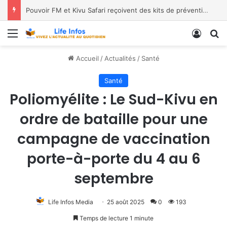
Pouvoir FM et Kivu Safari reçoivent des kits de prévention
Menu
Conne
R
Accueil
/
Actualités
/
Santé
Santé
Poliomyélite : Le Sud-Kivu en
ordre de bataille pour une
campagne de vaccination
porte-à-porte du 4 au 6
septembre
Life Infos Media
25 août 2025
0
193
Temps de lecture 1 minute