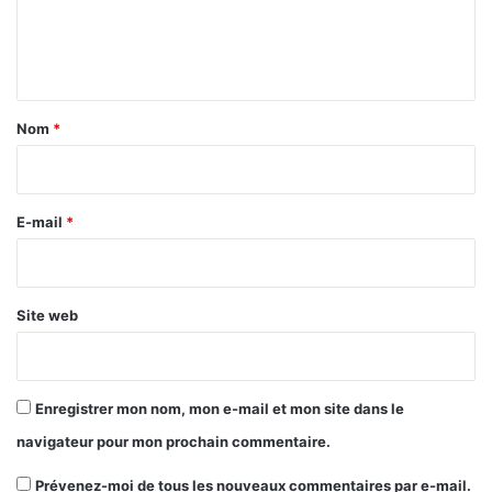
e
n
t
a
Nom
*
i
r
e
E-mail
*
*
Site web
Enregistrer mon nom, mon e-mail et mon site dans le
navigateur pour mon prochain commentaire.
Prévenez-moi de tous les nouveaux commentaires par e-mail.