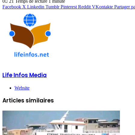
0
21
Temps de lecture 1 minute
Facebook
X
Linkedin
Tumblr
Pinterest
Reddit
VKontakte
Partager p
Life Infos Media
Website
Articles similaires