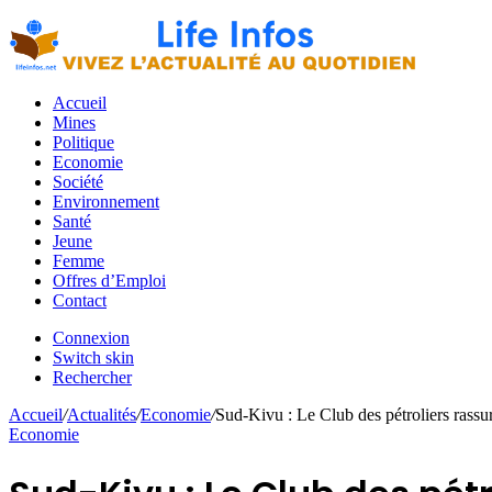
Accueil
Mines
Politique
Economie
Société
Environnement
Santé
Jeune
Femme
Offres d’Emploi
Contact
Connexion
Switch skin
Rechercher
Accueil
/
Actualités
/
Economie
/
Sud-Kivu : Le Club des pétroliers rassure
Economie