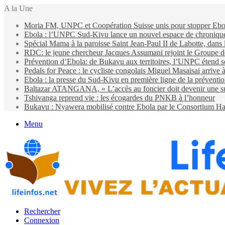
A la Une
Moria FM, UNPC et Coopération Suisse unis pour stopper Eb
Ebola : l’UNPC Sud-Kivu lance un nouvel espace de chroniques 
Spécial Mama à la paroisse Saint Jean-Paul II de Labotte, dans
RDC: le jeune chercheur Jacques Assumani rejoint le Groupe d
Prévention d’Ebola: de Bukavu aux territoires, l’UNPC étend s
Pedals for Peace : le cycliste congolais Miguel Masaisai arrive
Ebola : la presse du Sud-Kivu en première ligne de la préventi
Baltazar ATANGANA, « L’accès au foncier doit devenir une suit
Tshivanga reprend vie : les écogardes du PNKB à l’honneur
Bukavu : Nyawera mobilisé contre Ebola par le Consortium Ha
Menu
Rechercher
Connexion