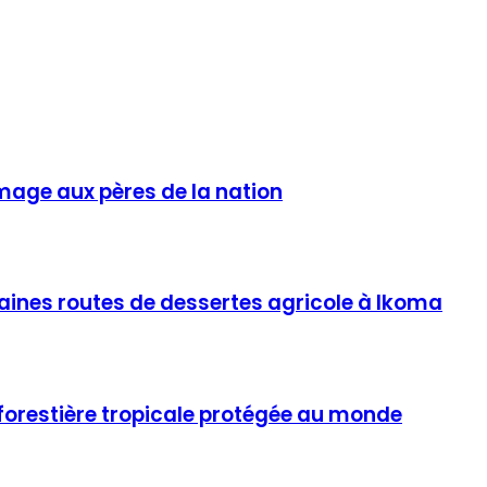
mage aux pères de la nation
taines routes de dessertes agricole à Ikoma
e forestière tropicale protégée au monde