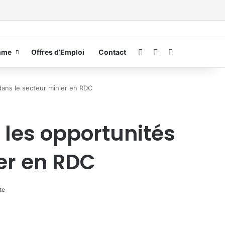
Connexion
Switch skin
Rechercher
mme
Offres d’Emploi
Contact
dans le secteur minier en RDC
les opportunités
ier en RDC
te