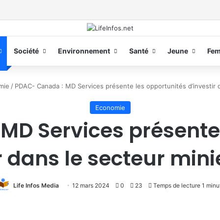
Société
Environnement
Santé
Jeune
Fe
mie
/
PDAC- Canada : MD Services présente les opportunités d’investir 
Economie
MD Services présente 
r dans le secteur min
Life Infos Media
12 mars 2024
0
23
Temps de lecture 1 minu