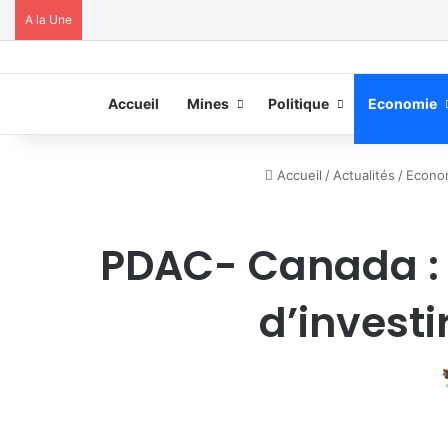
A la Une
Accueil
Mines
Politique
Economie
Accueil
/
Actualités
/
Econo
PDAC- Canada : 
d’investi