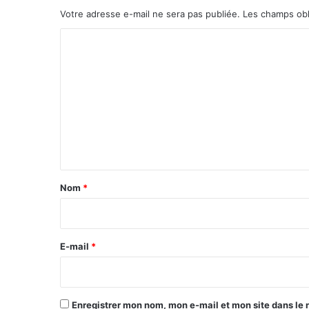
Votre adresse e-mail ne sera pas publiée.
Les champs obl
C
o
m
m
e
n
t
a
Nom
*
i
r
e
E-mail
*
*
Enregistrer mon nom, mon e-mail et mon site dans le