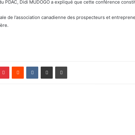
u PDAC, Didi MUDOGO a expliqué que cette conférence constit
le de l’association canadienne des prospecteurs et entrepreneu
ière.
Pinterest
Reddit
VKontakte
Partager par email
Imprimer