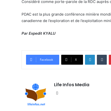
Considéré comme porte-parole de la RDC auprès d
PDAC est la plus grande conférence minière mondia
canadienne de l’exploration et de l’exploitation min
Par Expedit KYALU
Linkedin
Tumblr
Facebook
X
Life Infos Media
We
bsi
te