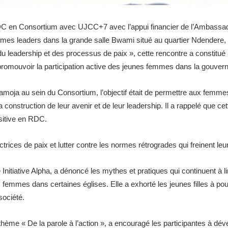
RDC en Consortium avec UJCC+7 avec l’appui financier de l’Ambass
femmes leaders dans la grande salle Bwami situé au quartier Ndender
du leadership et des processus de paix », cette rencontre a constitu
promouvoir la participation active des jeunes femmes dans la gouverna
moja au sein du Consortium, l’objectif était de permettre aux femmes
 construction de leur avenir et de leur leadership. Il a rappelé que cet
ositive en RDC.
ices de paix et lutter contre les normes rétrogrades qui freinent leur pa
Initiative Alpha, a dénoncé les mythes et pratiques qui continuent 
des femmes dans certaines églises. Elle a exhorté les jeunes filles à 
 société.
hème « De la parole à l’action », a encouragé les participantes à dével