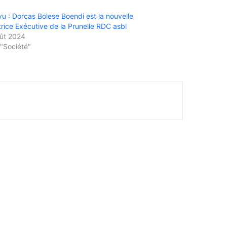
u : Dorcas Bolese Boendi est la nouvelle
trice Exécutive de la Prunelle RDC asbl
ût 2024
"Société"