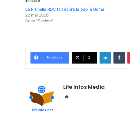
Similaire
La Prunelle RDC fait écrire la paix à Goma
22 mai 2026
Dans "Société"
Linkedin
Tumblr
Facebook
X
Life Infos Media
We
bsi
te