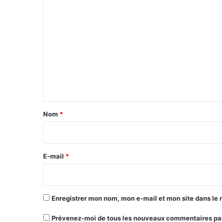
C
o
m
m
e
n
t
a
Nom
*
i
r
e
E-mail
*
*
Enregistrer mon nom, mon e-mail et mon site dans le
Prévenez-moi de tous les nouveaux commentaires par