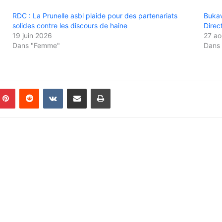
RDC : La Prunelle asbl plaide pour des partenariats
Bukav
solides contre les discours de haine
Direc
19 juin 2026
27 ao
Dans "Femme"
Dans 
Pinterest
Reddit
VKontakte
Partager par email
Imprimer