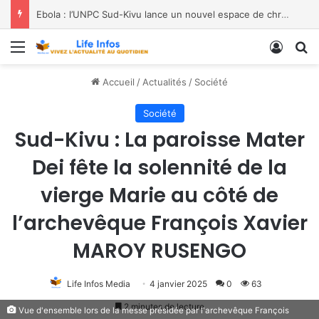
Ebola : l’UNPC Sud-Kivu lance un nouvel espace de chroniques pour renforcer la sensibilisation
Menu
Conne
R
Accueil
/
Actualités
/
Société
Société
Sud-Kivu : La paroisse Mater
Dei fête la solennité de la
vierge Marie au côté de
l’archevêque François Xavier
MAROY RUSENGO
Life Infos Media
4 janvier 2025
0
63
2 minutes de lecture
Vue d'ensemble lors de la messe présidée par l'archevêque François