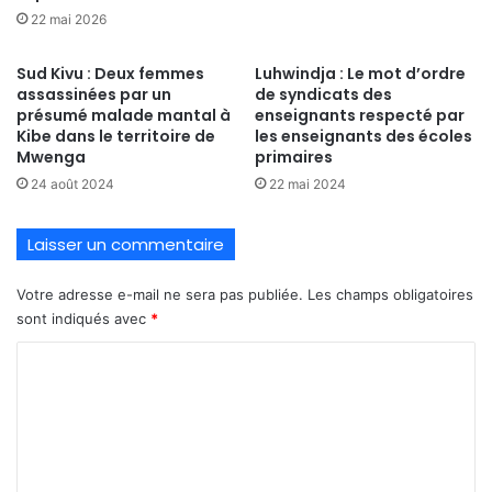
22 mai 2026
Sud Kivu : Deux femmes
Luhwindja : Le mot d’ordre
assassinées par un
de syndicats des
présumé malade mantal à
enseignants respecté par
Kibe dans le territoire de
les enseignants des écoles
Mwenga
primaires
24 août 2024
22 mai 2024
Laisser un commentaire
Votre adresse e-mail ne sera pas publiée.
Les champs obligatoires
sont indiqués avec
*
C
o
m
m
e