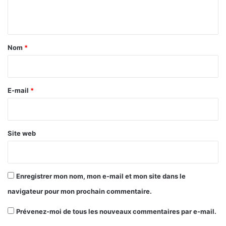
n
t
a
Nom
*
i
r
e
E-mail
*
*
Site web
Enregistrer mon nom, mon e-mail et mon site dans le
navigateur pour mon prochain commentaire.
Prévenez-moi de tous les nouveaux commentaires par e-mail.