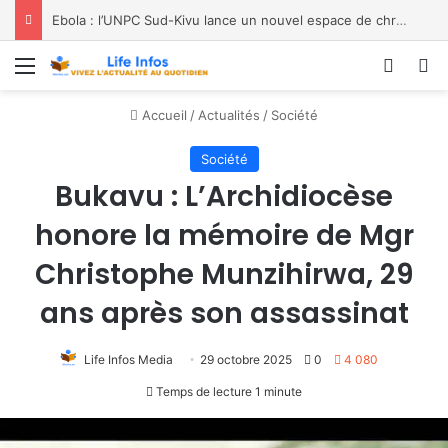
Spécial Mama à la paroisse Saint Jean-Paul II de Labotte, dans le diocèse de Bukavu
Menu
Conne
R
Accueil
/
Actualités
/
Société
Société
Bukavu : L’Archidiocèse
honore la mémoire de Mgr
Christophe Munzihirwa, 29
ans après son assassinat
Life Infos Media
29 octobre 2025
0
4 080
Temps de lecture 1 minute