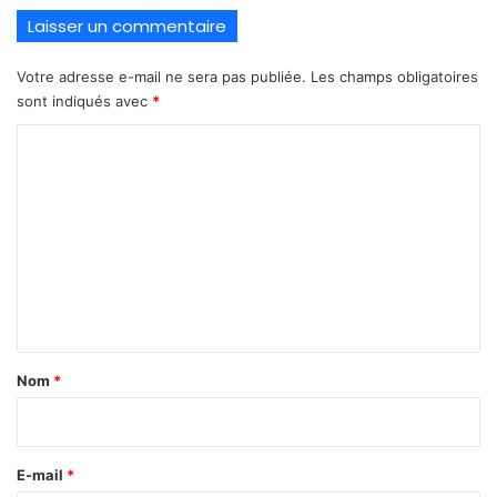
Laisser un commentaire
Votre adresse e-mail ne sera pas publiée.
Les champs obligatoires
sont indiqués avec
*
C
o
m
m
e
n
t
a
Nom
*
i
r
e
E-mail
*