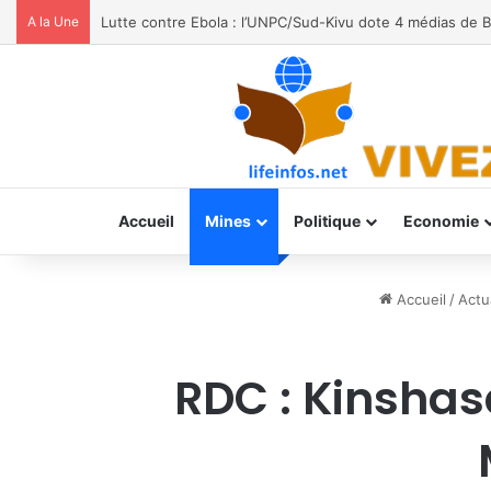
A la Une
Moria FM, UNPC et Coopération Suisse unis pour stoppe
Accueil
Mines
Politique
Economie
Accueil
/
Actu
RDC : Kinshasa