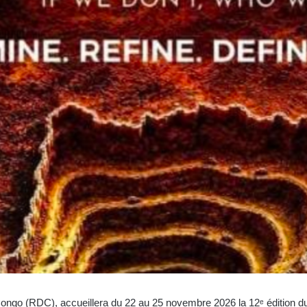
Congo (RDC), accueillera du 22 au 25 novembre 2026 la 12ᵉ édition 