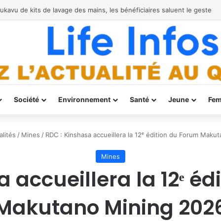
r Ebola à Bukavu
Société
Environnement
Santé
Jeune
Fe
alités
/
Mines
/
RDC : Kinshasa accueillera la 12ᵉ édition du Forum Maku
Mines
 accueillera la 12ᵉ é
Makutano Mining 202