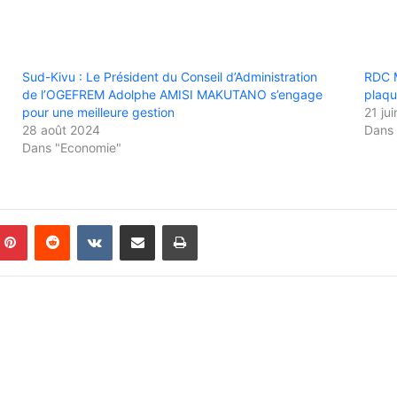
Sud-Kivu : Le Président du Conseil d’Administration
RDC M
de l’OGEFREM Adolphe AMISI MAKUTANO s’engage
plaqu
pour une meilleure gestion
21 ju
28 août 2024
Dans 
Dans "Economie"
Pinterest
Reddit
VKontakte
Partager par email
Imprimer