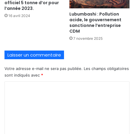
officiel 5 tonne d’or pour
l’année 2023.
Lubumbashi : Pollution
16 avril 2024
acide, le gouvernement
sanctionne l’entreprise
CDM
7 novembre 2025
Laisser un commentaire
Votre adresse e-mail ne sera pas publiée.
Les champs obligatoires
sont indiqués avec
*
C
o
m
m
e
n