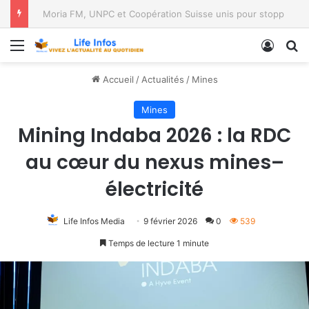
Moria FM, UNPC et Coopération Suisse unis pour stopper Ebola à Bukavu
Menu
Conne
R
Accueil
/
Actualités
/
Mines
Mines
Mining Indaba 2026 : la RDC
au cœur du nexus mines–
électricité
Life Infos Media
9 février 2026
0
539
Temps de lecture 1 minute