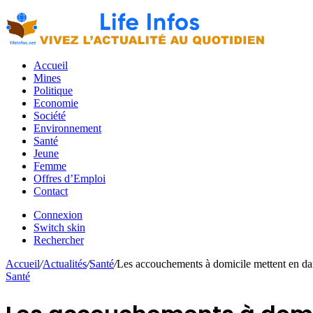
Accueil
Mines
Politique
Economie
Société
Environnement
Santé
Jeune
Femme
Offres d’Emploi
Contact
Connexion
Switch skin
Rechercher
Accueil
/
Actualités
/
Santé
/
Les accouchements à domicile mettent en dan
Santé