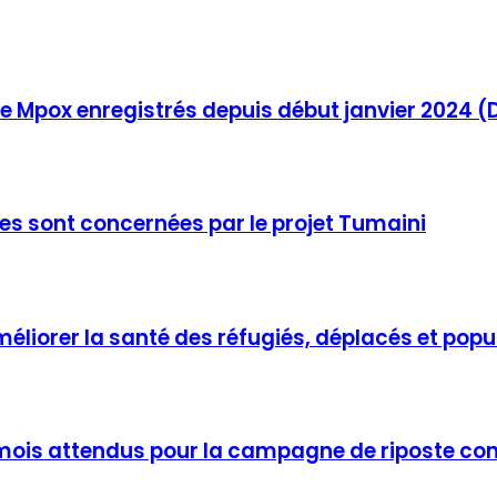
de Mpox enregistrés depuis début janvier 2024 (D
es sont concernées par le projet Tumaini
éliorer la santé des réfugiés, déplacés et popu
 mois attendus pour la campagne de riposte cont