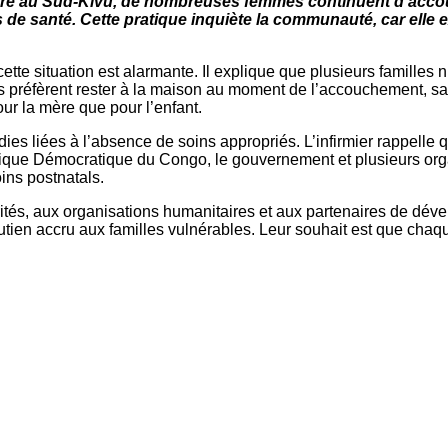
Kabare au Sud-Kivu, de nombreuses femmes continuent d’acco
s de santé. Cette pratique inquiète la communauté, car elle
cette situation est alarmante. Il explique que plusieurs familles
s préfèrent rester à la maison au moment de l’accouchement, s
ur la mère que pour l’enfant.
ies liées à l’absence de soins appropriés. L’infirmier rappelle q
ique Démocratique du Congo, le gouvernement et plusieurs orga
ins postnatals.
rités, aux organisations humanitaires et aux partenaires de dé
outien accru aux familles vulnérables. Leur souhait est que cha