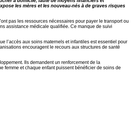
ucher à domicile, faute de moyens financiers et
 expose les mères et les nouveau-nés à de graves risques
 n’ont pas les ressources nécessaires pour payer le transport ou
ans assistance médicale qualifiée. Ce manque de suivi
ue l’accès aux soins maternels et infantiles est essentiel pour
nisations encouragent le recours aux structures de santé
veloppement. Ils demandent un renforcement de la
que femme et chaque enfant puissent bénéficier de soins de