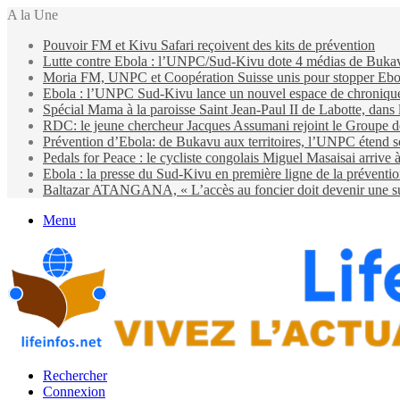
A la Une
Pouvoir FM et Kivu Safari reçoivent des kits de prévention
Lutte contre Ebola : l’UNPC/Sud-Kivu dote 4 médias de Bukavu d
Moria FM, UNPC et Coopération Suisse unis pour stopper Eb
Ebola : l’UNPC Sud-Kivu lance un nouvel espace de chroniques 
Spécial Mama à la paroisse Saint Jean-Paul II de Labotte, dans
RDC: le jeune chercheur Jacques Assumani rejoint le Groupe d
Prévention d’Ebola: de Bukavu aux territoires, l’UNPC étend s
Pedals for Peace : le cycliste congolais Miguel Masaisai arrive
Ebola : la presse du Sud-Kivu en première ligne de la préventi
Baltazar ATANGANA, « L’accès au foncier doit devenir une suit
Menu
Rechercher
Connexion