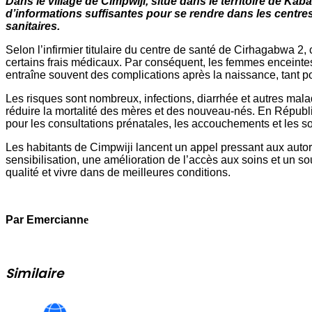
Dans le village de Cimpwiji, situé dans le territoire de 
d’informations suffisantes pour se rendre dans les centre
sanitaires.
Selon l’infirmier titulaire du centre de santé de Cirhagabwa 2, 
certains frais médicaux. Par conséquent, les femmes enceinte
entraîne souvent des complications après la naissance, tant po
Les risques sont nombreux, infections, diarrhée et autres malad
réduire la mortalité des mères et des nouveau-nés. En Républ
pour les consultations prénatales, les accouchements et les so
Les habitants de Cimpwiji lancent un appel pressant aux auto
sensibilisation, une amélioration de l’accès aux soins et un s
qualité et vivre dans de meilleures conditions.
Par Emerciann
e
Similaire