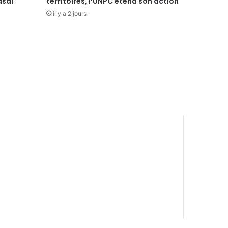
asaï
territoires, l’UNPC étend son action
il y a 2 jours