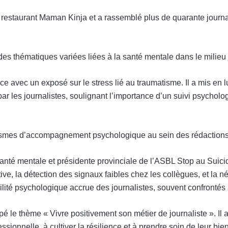
 restaurant Maman Kinja et a rassemblé plus de quarante journa
s thématiques variées liées à la santé mentale dans le milieu j
e avec un exposé sur le stress lié au traumatisme. Il a mis en
r les journalistes, soulignant l’importance d’un suivi psycholo
anismes d’accompagnement psychologique au sein des rédactions
nté mentale et présidente provinciale de l’ASBL Stop au Suicid
ctive, la détection des signaux faibles chez les collègues, et la
abilité psychologique accrue des journalistes, souvent confrontés
 le thème « Vivre positivement son métier de journaliste ». Il
essionnelle, à cultiver la résilience et à prendre soin de leur 