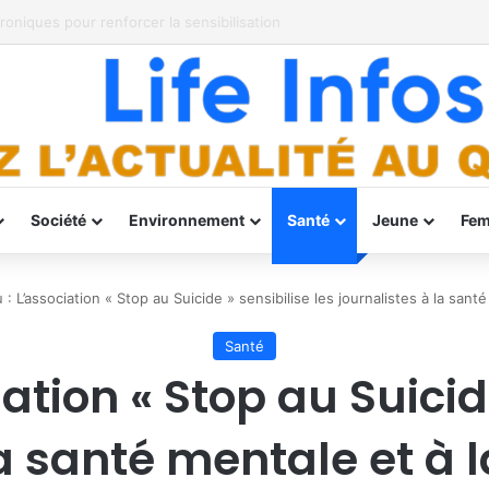
, dans le diocèse de Bukavu
Société
Environnement
Santé
Jeune
Fe
 : L’association « Stop au Suicide » sensibilise les journalistes à la sant
Santé
ation « Stop au Suicide
la santé mentale et à 