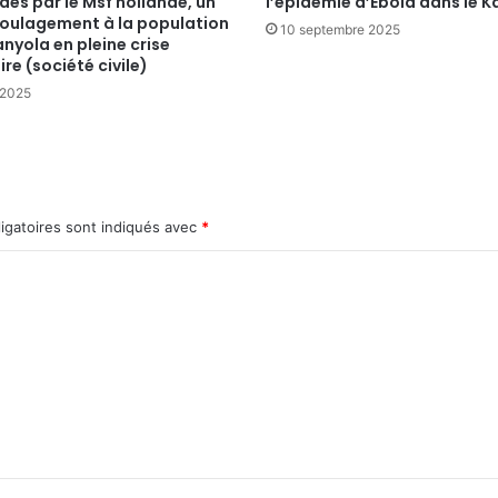
es par le Msf hollande, un
l’épidémie d’Ebola dans le K
soulagement à la population
10 septembre 2025
nyola en pleine crise
ire (société civile)
 2025
igatoires sont indiqués avec
*