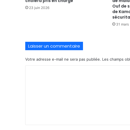
choléra pris en charge
de malad
Ouf de 
23 juin 2026
de Kama
sécurita
31 mars
Laisser un commentaire
Votre adresse e-mail ne sera pas publiée.
Les champs obl
C
o
m
m
e
n
t