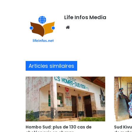
Life Infos Media
We
bsi
te
Articles similaires
Hombo Sud: plus de 130 cas de
Sud Kivu