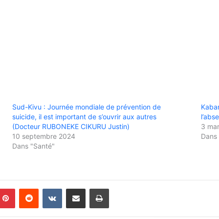
Sud-Kivu : Journée mondiale de prévention de
Kabar
suicide, il est important de s’ouvrir aux autres
l’abs
(Docteur RUBONEKE CIKURU Justin)
3 ma
10 septembre 2024
Dans 
Dans "Santé"
Pinterest
Reddit
VKontakte
Partager par email
Imprimer