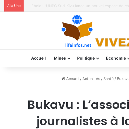
A la Une
Spécial Mama à la paroisse Saint Jean-Paul II de Labotte
Accueil
Mines
Politique
Economie
Accueil
/
Actualités
/
Santé
/
Bukavu
Bukavu : L’associ
journalistes à 