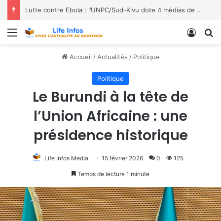
Lutte contre Ebola : l’UNPC/Sud-Kivu dote 4 médias de Bukavu de kits de lavage des mains, les bénéficiaires saluent le geste
Menu
Conne
R
Accueil
/
Actualités
/
Politique
Politique
Le Burundi à la tête de
l’Union Africaine : une
présidence historique
Life Infos Media
15 février 2026
0
125
Temps de lecture 1 minute