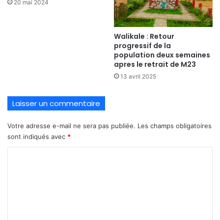
20 mai 2024
Walikale : Retour
progressif de la
population deux semaines
apres le retrait de M23
13 avril 2025
Laisser un commentaire
Votre adresse e-mail ne sera pas publiée.
Les champs obligatoires
sont indiqués avec
*
C
o
m
m
e