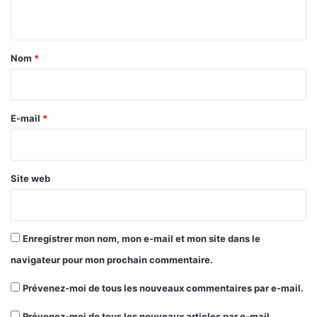
n
t
a
Nom
*
i
r
e
E-mail
*
*
Site web
Enregistrer mon nom, mon e-mail et mon site dans le
navigateur pour mon prochain commentaire.
Prévenez-moi de tous les nouveaux commentaires par e-mail.
Prévenez-moi de tous les nouveaux articles par e-mail.