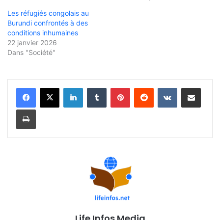
Les réfugiés congolais au
Burundi confrontés à des
conditions inhumaines
22 janvier 2026
Dans "Société"
Linkedin
Tumblr
Pinterest
Reddit
VKontakte
Partager par email
Imprimer
Life Infos Media