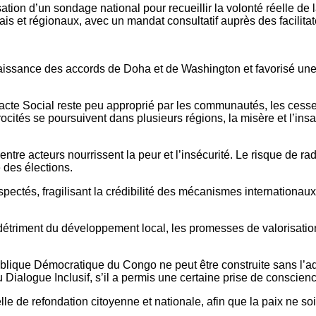
ation d’un sondage national pour recueillir la volonté réelle de
ais et régionaux, avec un mandat consultatif auprès des facilita
naissance des accords de Doha et de Washington et favorisé une 
acte Social reste peu approprié par les communautés, les cessez
ocités se poursuivent dans plusieurs régions, la misère et l’insa
e entre acteurs nourrissent la peur et l’insécurité. Le risque de ra
e des élections.
ectés, fragilisant la crédibilité des mécanismes internationaux.
étriment du développement local, les promesses de valorisation d
ublique Démocratique du Congo ne peut être construite sans l’
 du Dialogue Inclusif, s’il a permis une certaine prise de conscie
elle de refondation citoyenne et nationale, afin que la paix ne s