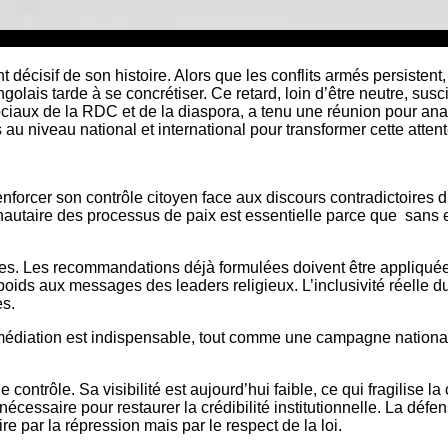
cisif de son histoire. Alors que les conflits armés persistent, 
olais tarde à se concrétiser. Ce retard, loin d’être neutre, susci
aux de la RDC et de la diaspora, a tenu une réunion pour analyse
au niveau national et international pour transformer cette atten
t renforcer son contrôle citoyen face aux discours contradictoire
nautaire des processus de paix est essentielle parce que sans e
tes. Les recommandations déjà formulées doivent être appliquées
ids aux messages des leaders religieux. L’inclusivité réelle du
es.
médiation est indispensable, tout comme une campagne nationale
contrôle. Sa visibilité est aujourd’hui faible, ce qui fragilise
 nécessaire pour restaurer la crédibilité institutionnelle. La défe
re par la répression mais par le respect de la loi.