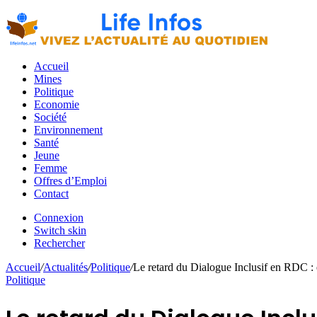
Accueil
Mines
Politique
Economie
Société
Environnement
Santé
Jeune
Femme
Offres d’Emploi
Contact
Connexion
Switch skin
Rechercher
Accueil
/
Actualités
/
Politique
/
Le retard du Dialogue Inclusif en RDC : e
Politique