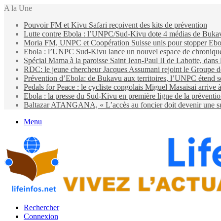
A la Une
Pouvoir FM et Kivu Safari reçoivent des kits de prévention
Lutte contre Ebola : l’UNPC/Sud-Kivu dote 4 médias de Bukavu d
Moria FM, UNPC et Coopération Suisse unis pour stopper Eb
Ebola : l’UNPC Sud-Kivu lance un nouvel espace de chroniques 
Spécial Mama à la paroisse Saint Jean-Paul II de Labotte, dans
RDC: le jeune chercheur Jacques Assumani rejoint le Groupe d
Prévention d’Ebola: de Bukavu aux territoires, l’UNPC étend s
Pedals for Peace : le cycliste congolais Miguel Masaisai arrive
Ebola : la presse du Sud-Kivu en première ligne de la préventi
Baltazar ATANGANA, « L’accès au foncier doit devenir une suit
Menu
Rechercher
Connexion