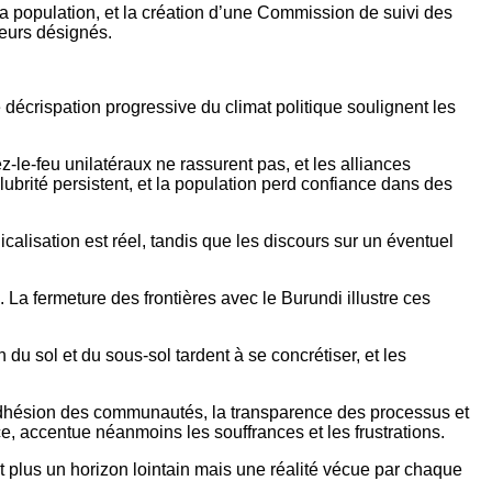
 la population, et la création d’une Commission de suivi des
teurs désignés.
décrispation progressive du climat politique soulignent les
-le-feu unilatéraux ne rassurent pas, et les alliances
lubrité persistent, et la population perd confiance dans des
dicalisation est réel, tandis que les discours sur un éventuel
 La fermeture des frontières avec le Burundi illustre ces
u sol et du sous-sol tardent à se concrétiser, et les
adhésion des communautés, la transparence des processus et
nce, accentue néanmoins les souffrances et les frustrations.
oit plus un horizon lointain mais une réalité vécue par chaque