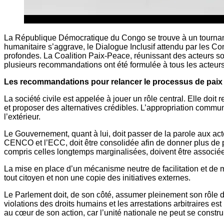
La République Démocratique du Congo se trouve à un tournant dé
humanitaire s’aggrave, le Dialogue Inclusif attendu par les Cong
profondes. La Coalition Paix-Peace, réunissant des acteurs soci
plusieurs recommandations ont été formulée à tous les acteurs 
Les recommandations pour relancer le processus de paix
La société civile est appelée à jouer un rôle central. Elle doi
et proposer des alternatives crédibles. L’appropriation commu
l’extérieur.
Le Gouvernement, quant à lui, doit passer de la parole aux ac
CENCO et l’ECC, doit être consolidée afin de donner plus de po
compris celles longtemps marginalisées, doivent être associé
La mise en place d’un mécanisme neutre de facilitation et de 
tout citoyen et non une copie des initiatives externes.
Le Parlement doit, de son côté, assumer pleinement son rôle de 
violations des droits humains et les arrestations arbitraires est
au cœur de son action, car l’unité nationale ne peut se construi