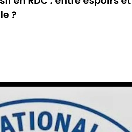
sif en RDC : entre espoirs e
le ?