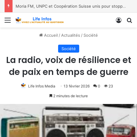
Moria FM, UNPC et Coopération Suisse unis pour stopper Ebola à Bukavu
Menu
Conne
R
Accueil
/
Actualités
/
Société
Société
La radio, voix de résilience et
de paix en temps de guerre
Life Infos Media
13 février 2026
0
23
2 minutes de lecture