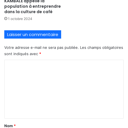
KAMBALE appelle la
population à entreprendre
dans la culture de café
1 octobre 2024
Laisser un commentaire
Votre adresse e-mail ne sera pas publiée.
Les champs obligatoires
sont indiqués avec
*
C
o
m
m
e
n
t
a
Nom
*