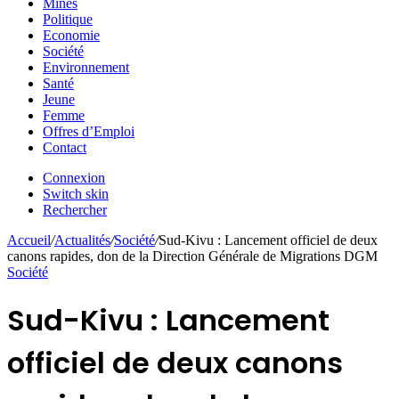
Mines
Politique
Economie
Société
Environnement
Santé
Jeune
Femme
Offres d’Emploi
Contact
Connexion
Switch skin
Rechercher
Accueil
/
Actualités
/
Société
/
Sud-Kivu : Lancement officiel de deux
canons rapides, don de la Direction Générale de Migrations DGM
Société
Sud-Kivu : Lancement
officiel de deux canons