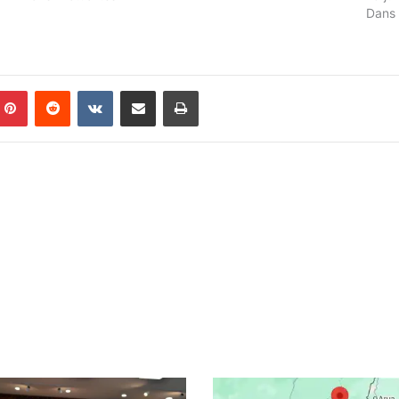
Dans 
Pinterest
Reddit
VKontakte
Partager par email
Imprimer