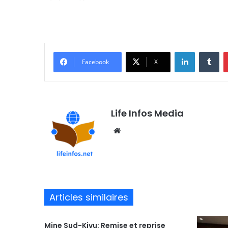
Linkedin
Tumblr
Facebook
X
Life Infos Media
We
bsi
te
Articles similaires
Mine Sud-Kivu: Remise et reprise