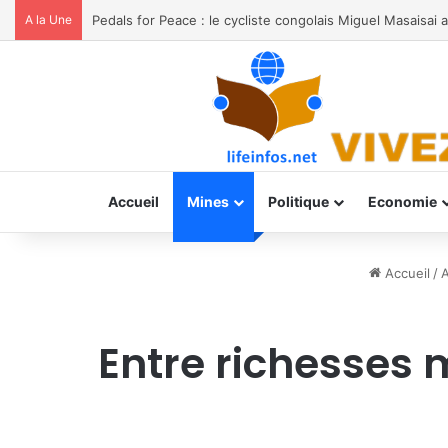
A la Une
Ebola : la presse du Sud-Kivu en première ligne de la 
Accueil
Mines
Politique
Economie
Accueil
/
A
Entre richesses m