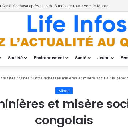
prévention
Société
Environnement
Santé
Jeune
Fe
ctualités
/
Mines
/
Entre richesses minières et misère sociale : le parad
Mines
inières et misère soc
congolais