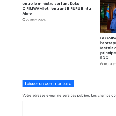
entre le ministre sortant Koko
CIRIMWAMI et l’entrant BIRURU Bintu
Aline
27 mars 2024
Le Gouv
l’entrep
Metals 
principe
RDC
18 juille
Laisser un commentaire
Votre adresse e-mail ne sera pas publiée.
Les champs obl
C
o