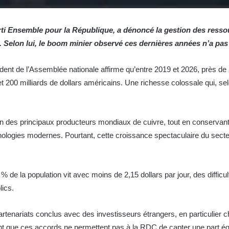
rti Ensemble pour la République, a dénoncé la gestion des ress
 Selon lui, le boom minier observé ces dernières années n’a pas
sident de l’Assemblée nationale affirme qu’entre 2019 et 2026, près de 
 200 milliards de dollars américains. Une richesse colossale qui, selo
des principaux producteurs mondiaux de cuivre, tout en conservant u
hnologies modernes. Pourtant, cette croissance spectaculaire du secteu
% de la population vit avec moins de 2,15 dollars par jour, des difficu
lics.
rtenariats conclus avec des investisseurs étrangers, en particulier chin
ue ces accords ne permettent pas à la RDC de capter une part équi