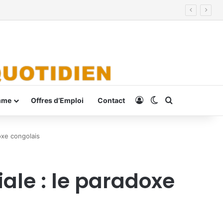
Connexion
Switch skin
Rechercher
mme
Offres d’Emploi
Contact
oxe congolais
iale : le paradoxe