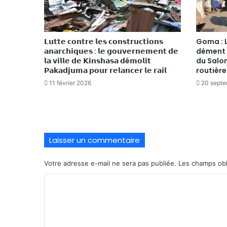
𝗟𝘂𝘁𝘁𝗲 𝗰𝗼𝗻𝘁𝗿𝗲 𝗹𝗲𝘀 𝗰𝗼𝗻𝘀𝘁𝗿𝘂𝗰𝘁𝗶𝗼𝗻𝘀
Goma : 
𝗮𝗻𝗮𝗿𝗰𝗵𝗶𝗾𝘂𝗲𝘀 : 𝗹𝗲 𝗴𝗼𝘂𝘃𝗲𝗿𝗻𝗲𝗺𝗲𝗻𝘁 𝗱𝗲
dément l
𝗹𝗮 𝘃𝗶𝗹𝗹𝗲 𝗱𝗲 𝗞𝗶𝗻𝘀𝗵𝗮𝘀𝗮 𝗱é𝗺𝗼𝗹𝗶𝘁
du Salon
𝗣𝗮𝗸𝗮𝗱𝗷𝘂𝗺𝗮 𝗽𝗼𝘂𝗿 𝗿𝗲𝗹𝗮𝗻𝗰𝗲𝗿 𝗹𝗲 𝗿𝗮𝗶𝗹
routière
11 février 2026
20 sept
Laisser un commentaire
Votre adresse e-mail ne sera pas publiée.
Les champs obl
C
o
m