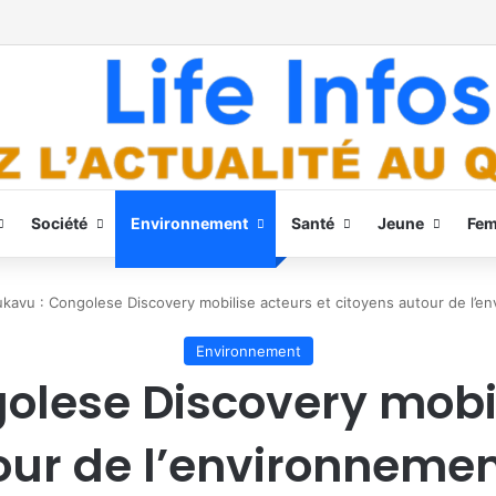
Société
Environnement
Santé
Jeune
Fe
kavu : Congolese Discovery mobilise acteurs et citoyens autour de l’en
Environnement
olese Discovery mobil
ur de l’environnement