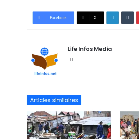
Linkedin
Tumblr
Facebook
X
Life Infos Media
We
bsi
te
Articles similaires