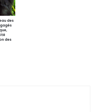
seau des
ngagés
que,
ité
on des