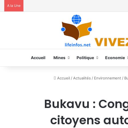
A la Une
Accueil
Mines
Politique
Economie
Accueil
/
Actualités
/
Environnement
/
Bu
Bukavu : Cong
citoyens auto